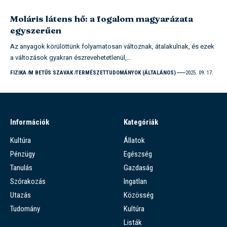
Moláris látens hő: a fogalom magyarázata
egyszerűen
Az anyagok körülöttünk folyamatosan változnak, átalakulnak, és ezek
a változások gyakran észrevehetetlenül,…
FIZIKA
M BETŰS SZAVAK
TERMÉSZETTUDOMÁNYOK (ÁLTALÁNOS)
2025. 09. 17.
Információk
Kategóriák
Kultúra
Állatok
Pénzügy
Egészség
Tanulás
Gazdaság
Szórakozás
Ingatlan
Utazás
Közösség
Tudomány
Kultúra
Listák