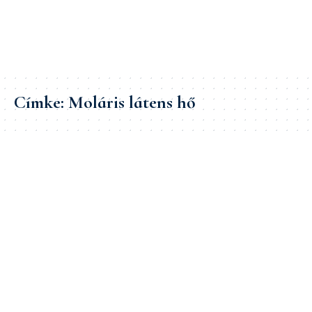
Címke:
Moláris látens hő