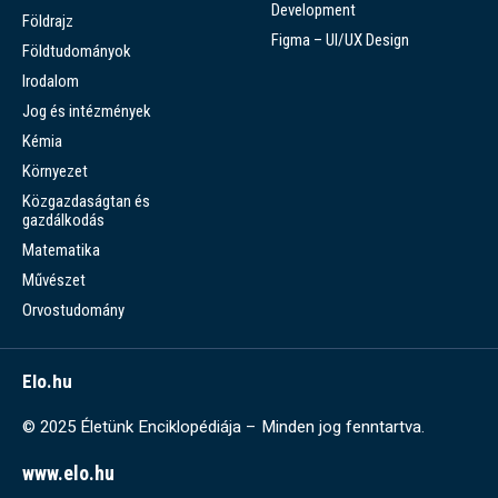
Development
Földrajz
Figma – UI/UX Design
Földtudományok
Irodalom
Jog és intézmények
Kémia
Környezet
Közgazdaságtan és
gazdálkodás
Matematika
Művészet
Orvostudomány
Elo.hu
© 2025 Életünk Enciklopédiája – Minden jog fenntartva.
www.elo.hu