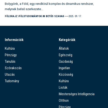
Bolygónk, a Föld, egy rendkívül komplex és dinamikus rendszer,
melynek belső szerkezete…
FÖLDRAJZ
FÖLDTUDOMÁNYOK
M BETŰS SZAVAK
2025. 09. 17.
Információk
Kategóriák
Kultúra
Állatok
Pénzügy
Egészség
Tanulás
Gazdaság
Szórakozás
Ingatlan
Utazás
Közösség
Tudomány
Kultúra
Listák
Mesterséges Intelligencia
Otthon
Pénzügy