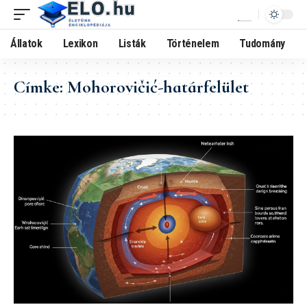
Állatok
Lexikon
Listák
Történelem
Tudomány
Címke:
Mohorovičić-határfelület