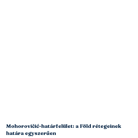
Mohorovičić-határfelület: a Föld rétegeinek
határa egyszerűen