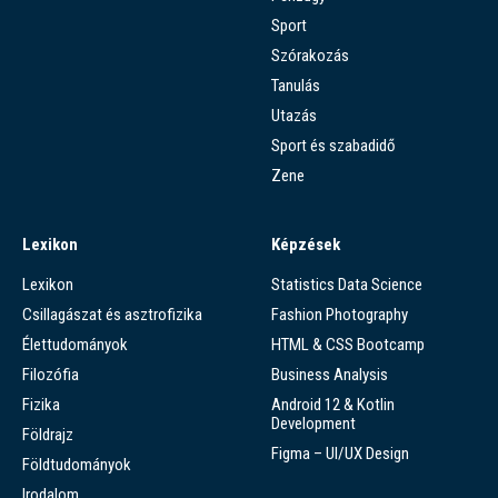
Sport
Szórakozás
Tanulás
Utazás
Sport és szabadidő
Zene
Lexikon
Képzések
Lexikon
Statistics Data Science
Csillagászat és asztrofizika
Fashion Photography
Élettudományok
HTML & CSS Bootcamp
Filozófia
Business Analysis
Fizika
Android 12 & Kotlin
Development
Földrajz
Figma – UI/UX Design
Földtudományok
Irodalom