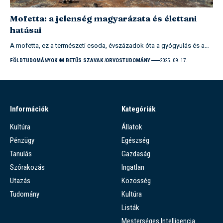
Mofetta: a jelenség magyarázata és élettani
hatásai
A mofetta, ez a természeti csoda, évszázadok óta a gyógyulás és a…
FÖLDTUDOMÁNYOK
M BETŰS SZAVAK
ORVOSTUDOMÁNY
2025. 09. 17.
Információk
Kategóriák
Kultúra
Állatok
Pénzügy
Egészség
Tanulás
Gazdaság
Szórakozás
Ingatlan
Utazás
Közösség
Tudomány
Kultúra
Listák
Mesterséges Intelligencia