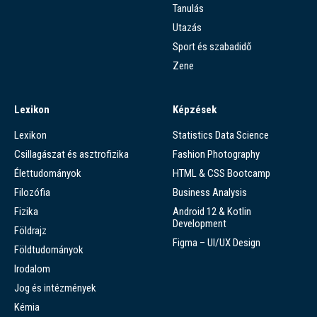
Tanulás
Utazás
Sport és szabadidő
Zene
Lexikon
Képzések
Lexikon
Statistics Data Science
Csillagászat és asztrofizika
Fashion Photography
Élettudományok
HTML & CSS Bootcamp
Filozófia
Business Analysis
Fizika
Android 12 & Kotlin
Development
Földrajz
Figma – UI/UX Design
Földtudományok
Irodalom
Jog és intézmények
Kémia