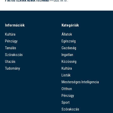
F BETŰS SZAVAK
KÉMIA
TECHNIKA
2025. 09. 07.
Információk
Kategóriák
Kultúra
Állatok
Pénzügy
Egészség
Tanulás
Gazdaság
Szórakozás
Ingatlan
Utazás
Közösség
Tudomány
Kultúra
Listák
Mesterséges Intelligencia
Otthon
Pénzügy
Sport
Szórakozás