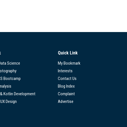
k
Quick Link
 Data Science
My Bookmark
hotography
Interests
SS Bootcamp
Contact Us
nalysis
Blog Index
 & Kotlin Development
Complaint
/UX Design
Advertise