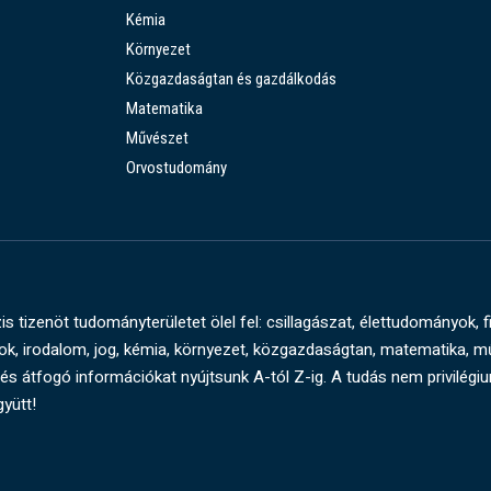
Kémia
Környezet
Közgazdaságtan és gazdálkodás
Matematika
Művészet
Orvostudomány
s tizenöt tudományterületet ölel fel: csillagászat, élettudományok, f
, irodalom, jog, kémia, környezet, közgazdaságtan, matematika, 
és átfogó információkat nyújtsunk A-tól Z-ig. A tudás nem privilégi
gyütt!