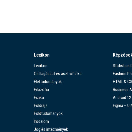
Lexikon
Képzése
Lexikon
Statistics
Csillagászat és asztrofizika
Fashion P
Élettudományok
HTML & C
Filozófia
Business A
Fizika
Android 12
Földrajz
Figma – UI
Földtudományok
Irodalom
Jog és intézmények