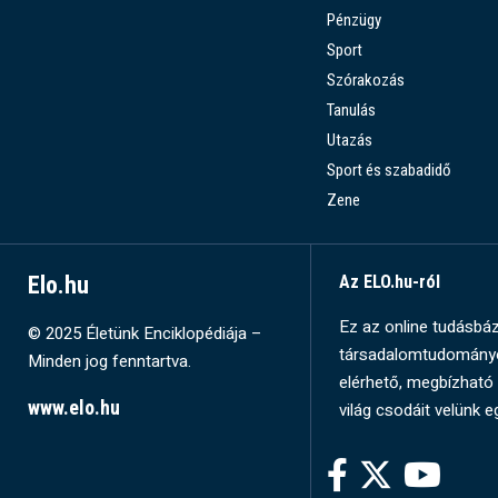
Pénzügy
Sport
Szórakozás
Tanulás
Utazás
Sport és szabadidő
Zene
Elo.hu
Az ELO.hu-ról
Ez az online tudásbázi
© 2025 Életünk Enciklopédiája –
társadalomtudományok
Minden jog fenntartva.
elérhető, megbízható 
www.elo.hu
világ csodáit velünk e