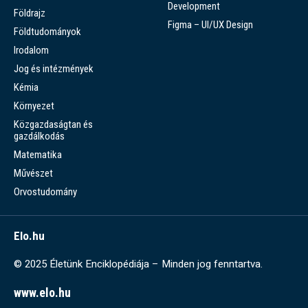
Development
Földrajz
Figma – UI/UX Design
Földtudományok
Irodalom
Jog és intézmények
Kémia
Környezet
Közgazdaságtan és
gazdálkodás
Matematika
Művészet
Orvostudomány
Elo.hu
© 2025 Életünk Enciklopédiája – Minden jog fenntartva.
www.elo.hu