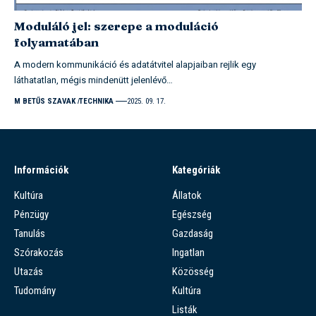
Moduláló jel: szerepe a moduláció
folyamatában
A modern kommunikáció és adatátvitel alapjaiban rejlik egy
láthatatlan, mégis mindenütt jelenlévő…
M BETŰS SZAVAK
TECHNIKA
2025. 09. 17.
Információk
Kategóriák
Kultúra
Állatok
Pénzügy
Egészség
Tanulás
Gazdaság
Szórakozás
Ingatlan
Utazás
Közösség
Tudomány
Kultúra
Listák