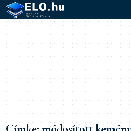
Címke:
módosított kemény