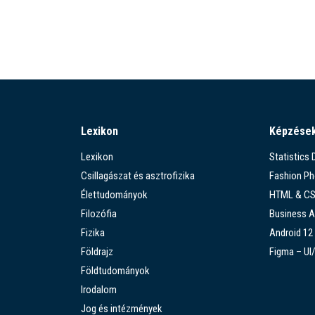
Lexikon
Képzése
Lexikon
Statistics
Csillagászat és asztrofizika
Fashion P
Élettudományok
HTML & C
Filozófia
Business A
Fizika
Android 12
Földrajz
Figma – UI
Földtudományok
Irodalom
Jog és intézmények