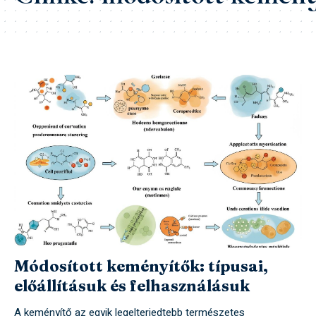
Módosított keményítők: típusai,
előállításuk és felhasználásuk
A keményítő az egyik legelterjedtebb természetes