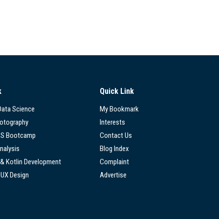
k
Quick Link
 Data Science
My Bookmark
hotography
Interests
SS Bootcamp
Contact Us
nalysis
Blog Index
 & Kotlin Development
Complaint
/UX Design
Advertise