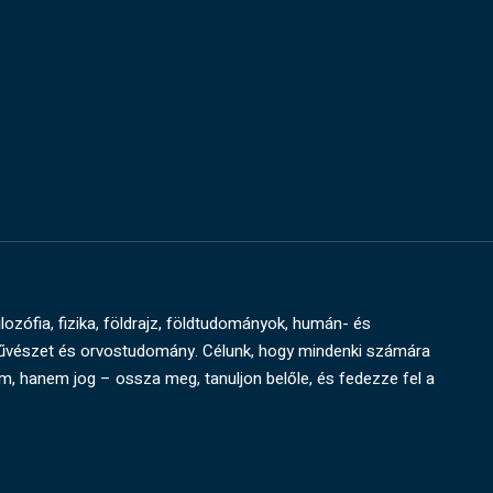
ilozófia, fizika, földrajz, földtudományok, humán- és
művészet és orvostudomány. Célunk, hogy mindenki számára
um, hanem jog – ossza meg, tanuljon belőle, és fedezze fel a