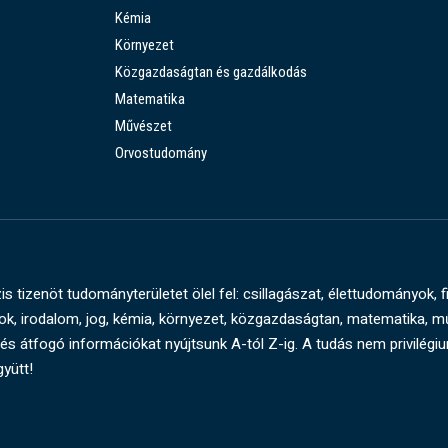
Kémia
Környezet
Közgazdaságtan és gazdálkodás
Matematika
Művészet
Orvostudomány
s tizenöt tudományterületet ölel fel: csillagászat, élettudományok, f
, irodalom, jog, kémia, környezet, közgazdaságtan, matematika, 
és átfogó információkat nyújtsunk A-tól Z-ig. A tudás nem privilégi
gyütt!