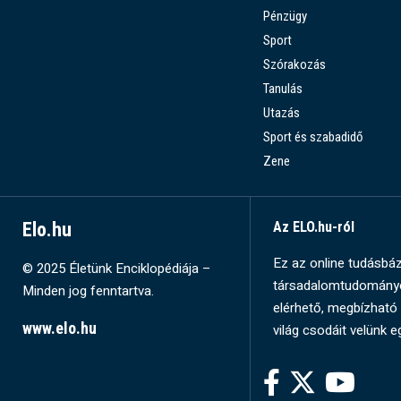
Pénzügy
Sport
Szórakozás
Tanulás
Utazás
Sport és szabadidő
Zene
Elo.hu
Az ELO.hu-ról
Ez az online tudásbázi
© 2025 Életünk Enciklopédiája –
társadalomtudományok
Minden jog fenntartva.
elérhető, megbízható 
www.elo.hu
világ csodáit velünk e