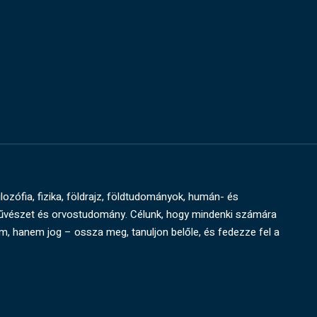
ilozófia, fizika, földrajz, földtudományok, humán- és
művészet és orvostudomány. Célunk, hogy mindenki számára
um, hanem jog – ossza meg, tanuljon belőle, és fedezze fel a