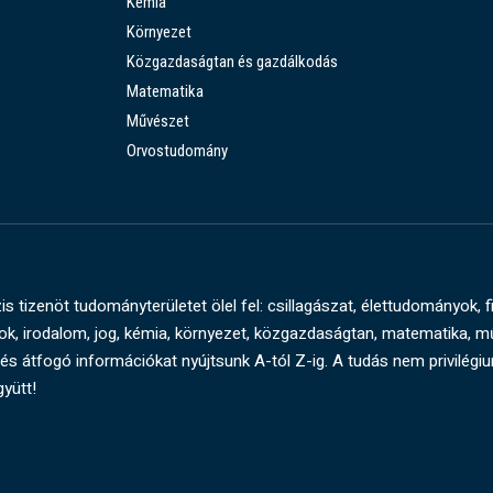
Kémia
Környezet
Közgazdaságtan és gazdálkodás
Matematika
Művészet
Orvostudomány
s tizenöt tudományterületet ölel fel: csillagászat, élettudományok, f
, irodalom, jog, kémia, környezet, közgazdaságtan, matematika, 
és átfogó információkat nyújtsunk A-tól Z-ig. A tudás nem privilégi
gyütt!