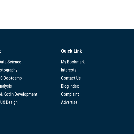
k
Quick Link
 Data Science
My Bookmark
hotography
Interests
SS Bootcamp
Contact Us
nalysis
Blog Index
 & Kotlin Development
Complaint
/UX Design
Advertise