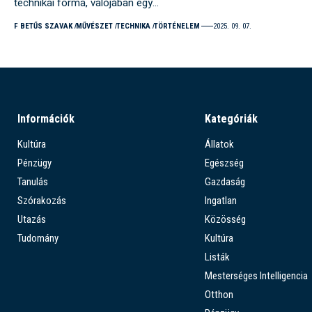
technikai forma, valójában egy…
F BETŰS SZAVAK
MŰVÉSZET
TECHNIKA
TÖRTÉNELEM
2025. 09. 07.
Információk
Kategóriák
Kultúra
Állatok
Pénzügy
Egészség
Tanulás
Gazdaság
Szórakozás
Ingatlan
Utazás
Közösség
Tudomány
Kultúra
Listák
Mesterséges Intelligencia
Otthon