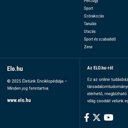
Pénzügy
Sport
Szórakozás
Tanulás
Utazás
Sport és szabadidő
Zene
Elo.hu
Az ELO.hu-ról
Ez az online tudásbázi
© 2025 Életünk Enciklopédiája –
társadalomtudományok
Minden jog fenntartva.
elérhető, megbízható 
www.elo.hu
világ csodáit velünk e