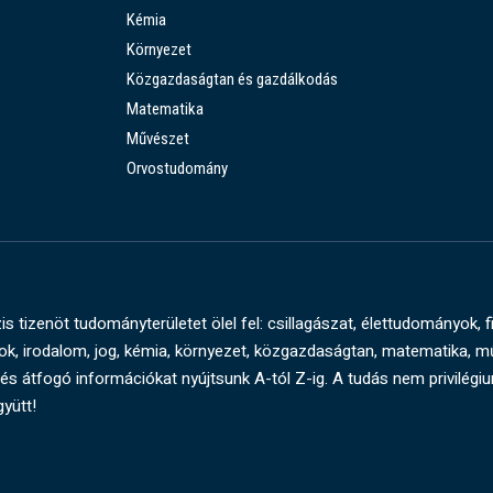
Kémia
Környezet
Közgazdaságtan és gazdálkodás
Matematika
Művészet
Orvostudomány
s tizenöt tudományterületet ölel fel: csillagászat, élettudományok, f
, irodalom, jog, kémia, környezet, közgazdaságtan, matematika, 
és átfogó információkat nyújtsunk A-tól Z-ig. A tudás nem privilégi
gyütt!