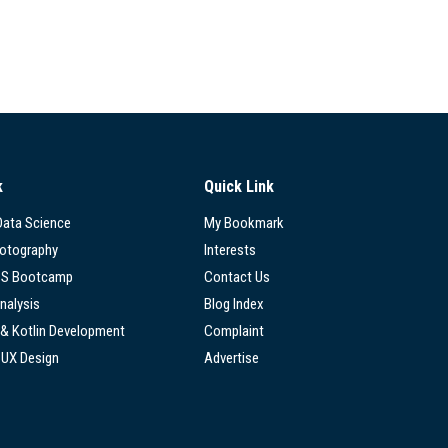
k
Quick Link
 Data Science
My Bookmark
hotography
Interests
SS Bootcamp
Contact Us
nalysis
Blog Index
 & Kotlin Development
Complaint
/UX Design
Advertise