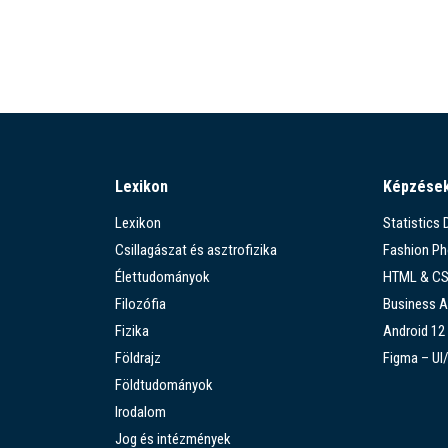
Lexikon
Képzése
Lexikon
Statistics
Csillagászat és asztrofizika
Fashion P
Élettudományok
HTML & C
Filozófia
Business A
Fizika
Android 12
Földrajz
Figma – UI
Földtudományok
Irodalom
Jog és intézmények