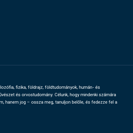
ilozófia, fizika, földrajz, földtudományok, humán- és
művészet és orvostudomány. Célunk, hogy mindenki számára
um, hanem jog – ossza meg, tanuljon belőle, és fedezze fel a