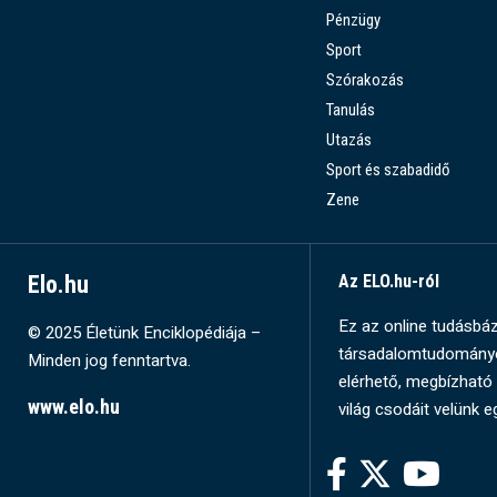
Pénzügy
Sport
Szórakozás
Tanulás
Utazás
Sport és szabadidő
Zene
Elo.hu
Az ELO.hu-ról
Ez az online tudásbázi
© 2025 Életünk Enciklopédiája –
társadalomtudományok
Minden jog fenntartva.
elérhető, megbízható 
www.elo.hu
világ csodáit velünk e