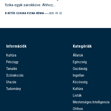
fizika egyik sarokköve. Ahhoz,…
B BETŰS SZAVAK
FIZIKA
KÉMIA
2025. 09. 02.
Információk
Kategóriák
Kultúra
Állatok
Pénzügy
Egészség
Tanulás
Gazdaság
Szórakozás
Ingatlan
Utazás
Közösség
Tudomány
Kultúra
Listák
Mesterséges Intelligencia
Otthon