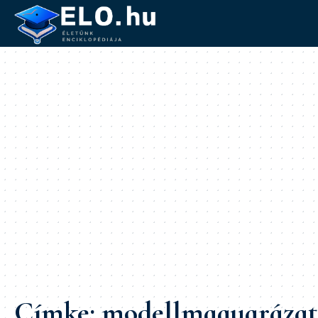
Címke:
modellmagyarázat