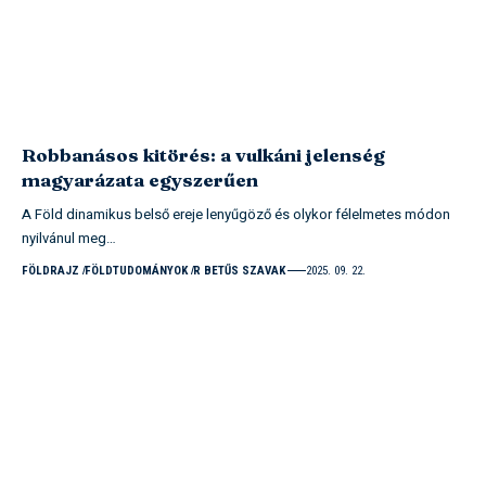
Robbanásos kitörés: a vulkáni jelenség
magyarázata egyszerűen
A Föld dinamikus belső ereje lenyűgöző és olykor félelmetes módon
nyilvánul meg…
FÖLDRAJZ
FÖLDTUDOMÁNYOK
R BETŰS SZAVAK
2025. 09. 22.