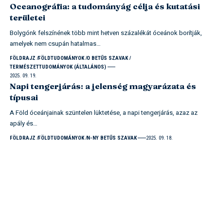
Oceanográfia: a tudományág célja és kutatási
területei
Bolygónk felszínének több mint hetven százalékát óceánok borítják,
amelyek nem csupán hatalmas…
FÖLDRAJZ
FÖLDTUDOMÁNYOK
O BETŰS SZAVAK
TERMÉSZETTUDOMÁNYOK (ÁLTALÁNOS)
2025. 09. 19.
Napi tengerjárás: a jelenség magyarázata és
típusai
A Föld óceánjainak szüntelen lüktetése, a napi tengerjárás, azaz az
apály és…
FÖLDRAJZ
FÖLDTUDOMÁNYOK
N-NY BETŰS SZAVAK
2025. 09. 18.