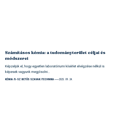
Számításos kémia: a tudományterület céljai és
módszerei
Képzeljük el, hogy egyetlen laboratóriumi kísérlet elvégzése nélkül is
képesek vagyunk megjósolni…
KÉMIA
S-SZ BETŰS SZAVAK
TECHNIKA
2025. 09. 24.