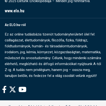
© 2025 Életünk Enciklopédiája – Minden jog fenntartva.
www.elo.hu
Az ELO.hu-ról
Ez az online tudásbázis tizenöt tudományterületet ölel fel:
csillagászat, élettudományok, filozófia, fizika, földrajz,
földtudományok, humán- és társadalomtudományok,
irodalom, jog, kémia, környezet, közgazdaságtan, matematika,
művészet és orvostudomány. Célunk, hogy mindenki számára
elérhető, megbízható és átfogó információkat nyújtsunk A-tól
Z-ig. A tudás nem privilégium, hanem jog – ossza meg,
tanuljon belőle, és fedezze fel a világ csodáit velünk együtt!