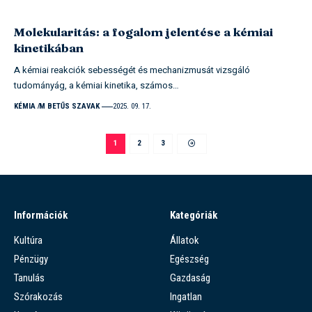
Molekularitás: a fogalom jelentése a kémiai
kinetikában
A kémiai reakciók sebességét és mechanizmusát vizsgáló
tudományág, a kémiai kinetika, számos…
KÉMIA
M BETŰS SZAVAK
2025. 09. 17.
1
2
3
Információk
Kategóriák
Kultúra
Állatok
Pénzügy
Egészség
Tanulás
Gazdaság
Szórakozás
Ingatlan