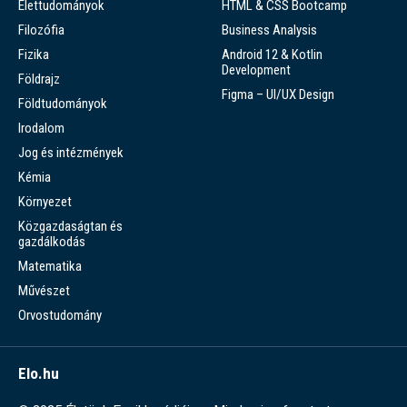
Élettudományok
HTML & CSS Bootcamp
Filozófia
Business Analysis
Fizika
Android 12 & Kotlin
Development
Földrajz
Figma – UI/UX Design
Földtudományok
Irodalom
Jog és intézmények
Kémia
Környezet
Közgazdaságtan és
gazdálkodás
Matematika
Művészet
Orvostudomány
Elo.hu