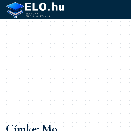
Címke:
Mo