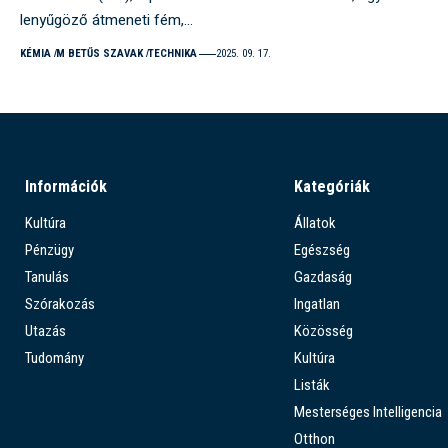
lenyűgöző átmeneti fém,…
KÉMIA
M BETŰS SZAVAK
TECHNIKA
2025. 09. 17.
Információk
Kategóriák
Kultúra
Állatok
Pénzügy
Egészség
Tanulás
Gazdaság
Szórakozás
Ingatlan
Utazás
Közösség
Tudomány
Kultúra
Listák
Mesterséges Intelligencia
Otthon