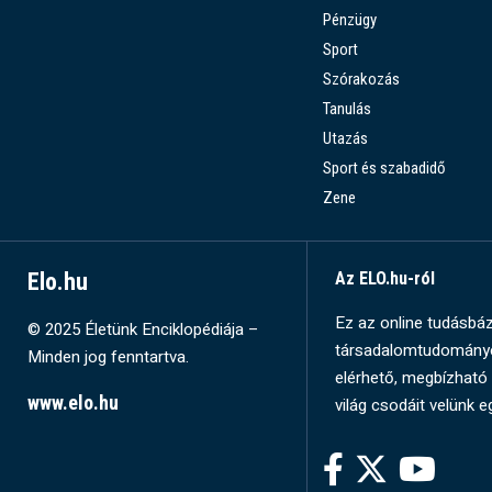
Pénzügy
Sport
Szórakozás
Tanulás
Utazás
Sport és szabadidő
Zene
Elo.hu
Az ELO.hu-ról
Ez az online tudásbázi
© 2025 Életünk Enciklopédiája –
társadalomtudományok
Minden jog fenntartva.
elérhető, megbízható 
www.elo.hu
világ csodáit velünk e