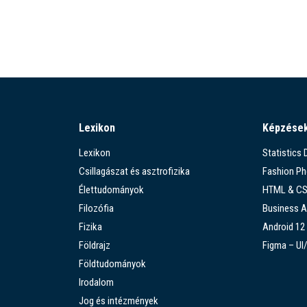
Lexikon
Képzése
Lexikon
Statistics
Csillagászat és asztrofizika
Fashion P
Élettudományok
HTML & C
Filozófia
Business A
Fizika
Android 12
Földrajz
Figma – UI
Földtudományok
Irodalom
Jog és intézmények