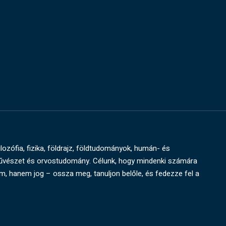
ilozófia, fizika, földrajz, földtudományok, humán- és
művészet és orvostudomány. Célunk, hogy mindenki számára
um, hanem jog – ossza meg, tanuljon belőle, és fedezze fel a