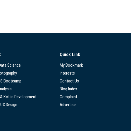
k
Quick Link
 Data Science
My Bookmark
hotography
Interests
SS Bootcamp
Contact Us
nalysis
Blog Index
 & Kotlin Development
Complaint
/UX Design
Advertise