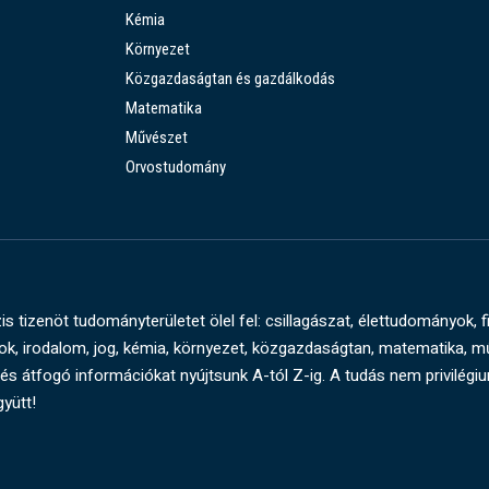
Kémia
Környezet
Közgazdaságtan és gazdálkodás
Matematika
Művészet
Orvostudomány
s tizenöt tudományterületet ölel fel: csillagászat, élettudományok, f
, irodalom, jog, kémia, környezet, közgazdaságtan, matematika, 
és átfogó információkat nyújtsunk A-tól Z-ig. A tudás nem privilégi
gyütt!