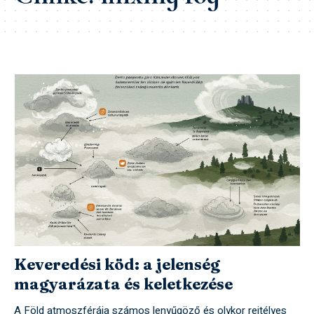
Keveredési köd: a jelenség
magyarázata és keletkezése
A Föld atmoszférája számos lenyűgöző és olykor rejtélyes