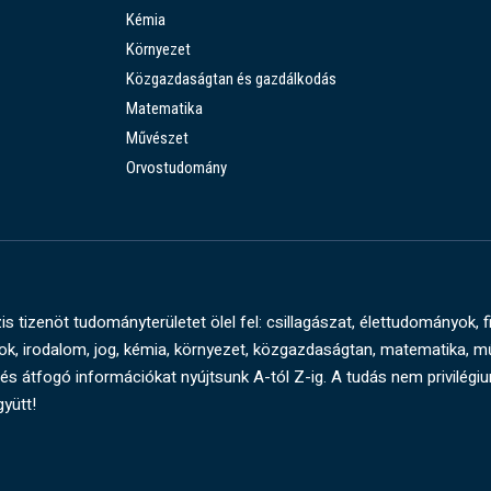
Kémia
Környezet
Közgazdaságtan és gazdálkodás
Matematika
Művészet
Orvostudomány
s tizenöt tudományterületet ölel fel: csillagászat, élettudományok, f
, irodalom, jog, kémia, környezet, közgazdaságtan, matematika, 
és átfogó információkat nyújtsunk A-tól Z-ig. A tudás nem privilégi
gyütt!