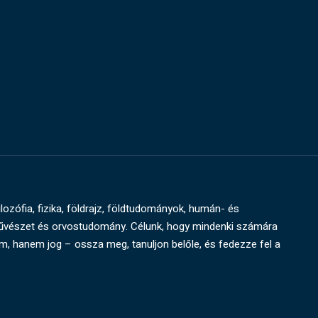
ilozófia, fizika, földrajz, földtudományok, humán- és
művészet és orvostudomány. Célunk, hogy mindenki számára
um, hanem jog – ossza meg, tanuljon belőle, és fedezze fel a