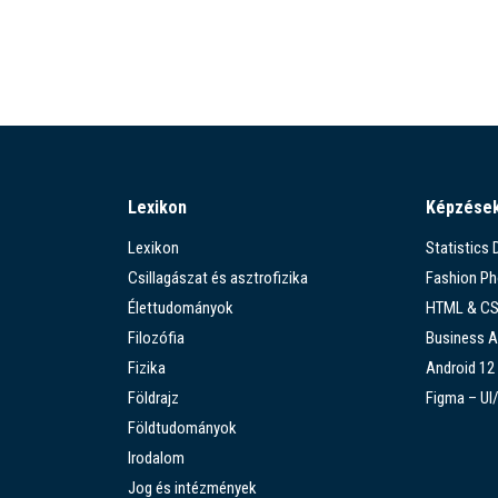
Lexikon
Képzése
Lexikon
Statistics
Csillagászat és asztrofizika
Fashion P
Élettudományok
HTML & C
Filozófia
Business A
Fizika
Android 12
Földrajz
Figma – UI
Földtudományok
Irodalom
Jog és intézmények