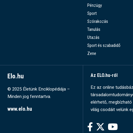
Pénzügy
Sport
Szórakozás
Tanulás
Utazás
Sport és szabadidő
Zene
Elo.hu
Az ELO.hu-ról
Ez az online tudásbázi
© 2025 Életünk Enciklopédiája –
társadalomtudományok
Minden jog fenntartva.
elérhető, megbízható 
www.elo.hu
világ csodáit velünk e