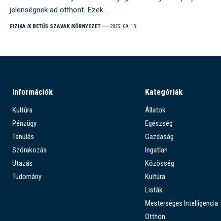
jelenségnek ad otthont. Ezek…
FIZIKA
K BETŰS SZAVAK
KÖRNYEZET
2025. 09. 13.
Információk
Kategóriák
Kultúra
Állatok
Pénzügy
Egészség
Tanulás
Gazdaság
Szórakozás
Ingatlan
Utazás
Közösség
Tudomány
Kultúra
Listák
Mesterséges Intelligencia
Otthon