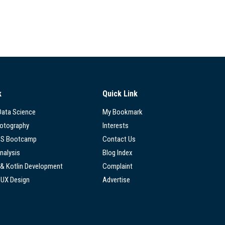
k
Quick Link
 Data Science
My Bookmark
hotography
Interests
SS Bootcamp
Contact Us
nalysis
Blog Index
 & Kotlin Development
Complaint
/UX Design
Advertise