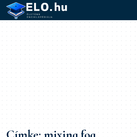
Címke:
mixing fog