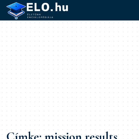
Címke:
mission results