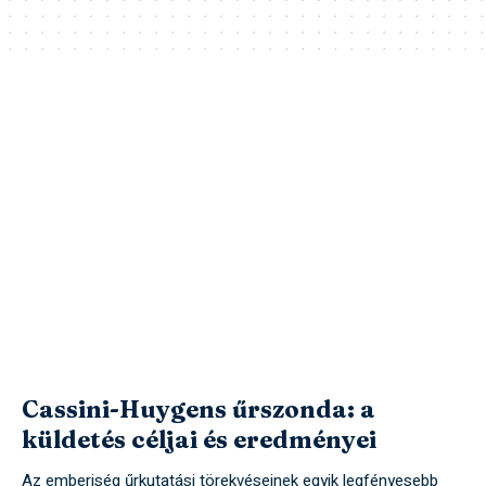
Cassini-Huygens űrszonda: a
küldetés céljai és eredményei
Az emberiség űrkutatási törekvéseinek egyik legfényesebb