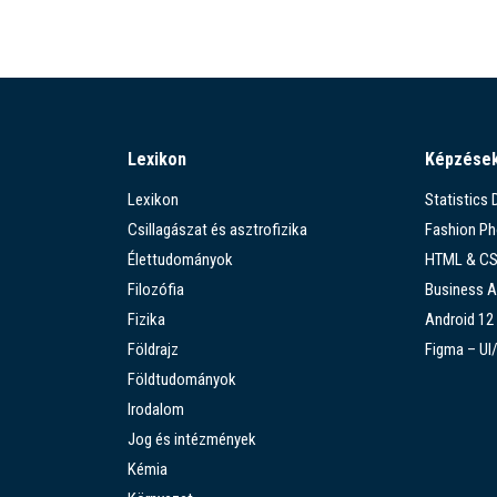
Lexikon
Képzése
Lexikon
Statistics
Csillagászat és asztrofizika
Fashion P
Élettudományok
HTML & C
Filozófia
Business A
Fizika
Android 12
Földrajz
Figma – UI
Földtudományok
Irodalom
Jog és intézmények
Kémia