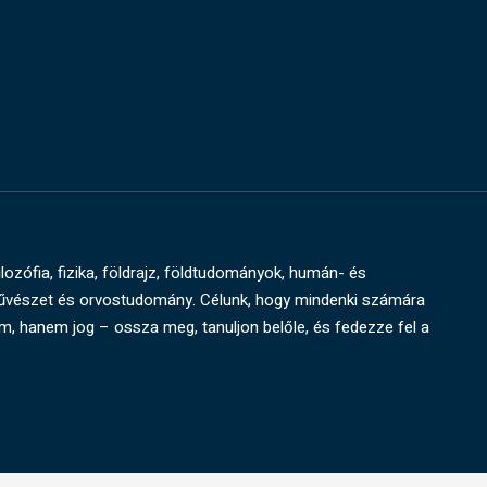
ilozófia, fizika, földrajz, földtudományok, humán- és
művészet és orvostudomány. Célunk, hogy mindenki számára
um, hanem jog – ossza meg, tanuljon belőle, és fedezze fel a