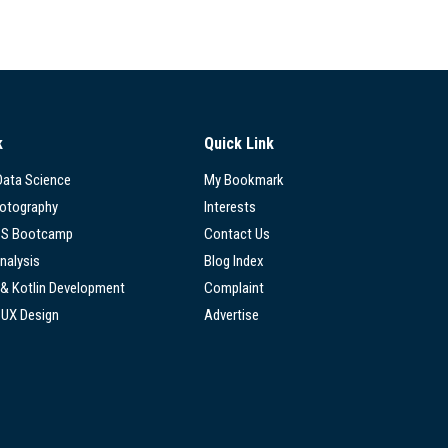
k
Quick Link
 Data Science
My Bookmark
hotography
Interests
SS Bootcamp
Contact Us
nalysis
Blog Index
 & Kotlin Development
Complaint
/UX Design
Advertise