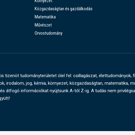
Környezet
Közgazdaságtan és gazdálkodás
Matematika
Művészet
Orvostudomány
s tizenöt tudományterületet ölel fel: csillagászat, élettudományok, f
, irodalom, jog, kémia, környezet, közgazdaságtan, matematika, 
és átfogó információkat nyújtsunk A-tól Z-ig. A tudás nem privilégi
gyütt!