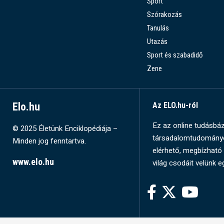
Sport
Szórakozás
Tanulás
Utazás
Sport és szabadidő
Zene
Elo.hu
Az ELO.hu-ról
Ez az online tudásbázi
© 2025 Életünk Enciklopédiája –
társadalomtudományok
Minden jog fenntartva.
elérhető, megbízható 
www.elo.hu
világ csodáit velünk e