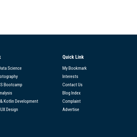
k
Quick Link
 Data Science
My Bookmark
hotography
Interests
SS Bootcamp
Contact Us
nalysis
Blog Index
 & Kotlin Development
Complaint
/UX Design
Advertise