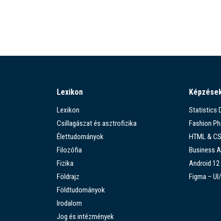
Lexikon
Képzése
Lexikon
Statistics
Csillagászat és asztrofizika
Fashion P
Élettudományok
HTML & C
Filozófia
Business A
Fizika
Android 12
Földrajz
Figma – UI
Földtudományok
Irodalom
Jog és intézmények