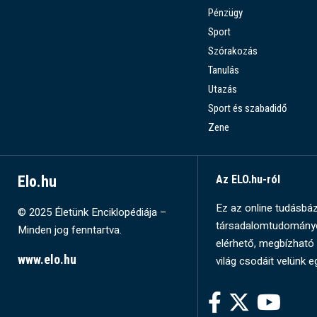
Pénzügy
Sport
Szórakozás
Tanulás
Utazás
Sport és szabadidő
Zene
Elo.hu
Az ELO.hu-ról
Ez az online tudásbázi
© 2025 Életünk Enciklopédiája –
társadalomtudományok
Minden jog fenntartva.
elérhető, megbízható 
www.elo.hu
világ csodáit velünk e