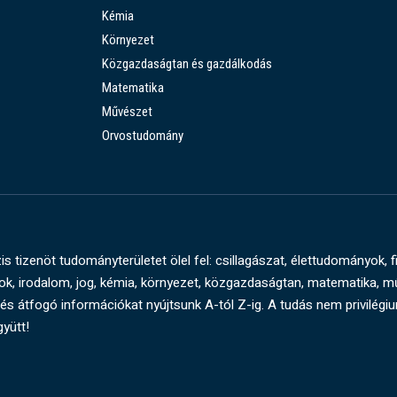
Kémia
Környezet
Közgazdaságtan és gazdálkodás
Matematika
Művészet
Orvostudomány
s tizenöt tudományterületet ölel fel: csillagászat, élettudományok, f
, irodalom, jog, kémia, környezet, közgazdaságtan, matematika, 
és átfogó információkat nyújtsunk A-tól Z-ig. A tudás nem privilégi
gyütt!