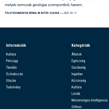
melyek nemcsak geológiai szempontból, hanem…
FÖLDTUDOMÁNYOK
KÉMIA
M BETŰS SZAVAK
2025. 09. 17.
Információk
Kategóriák
Kultúra
Állatok
Pénzügy
Egészség
Tanulás
Gazdaság
Szórakozás
Ingatlan
Utazás
Közösség
Tudomány
Kultúra
Listák
Mesterséges Intelligencia
Otthon