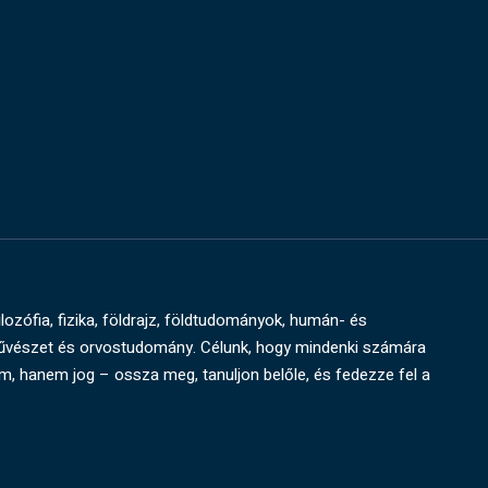
ilozófia, fizika, földrajz, földtudományok, humán- és
művészet és orvostudomány. Célunk, hogy mindenki számára
um, hanem jog – ossza meg, tanuljon belőle, és fedezze fel a