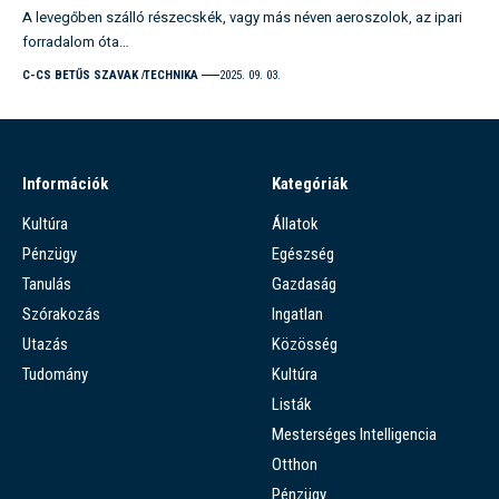
A levegőben szálló részecskék, vagy más néven aeroszolok, az ipari
forradalom óta…
C-CS BETŰS SZAVAK
TECHNIKA
2025. 09. 03.
Információk
Kategóriák
Kultúra
Állatok
Pénzügy
Egészség
Tanulás
Gazdaság
Szórakozás
Ingatlan
Utazás
Közösség
Tudomány
Kultúra
Listák
Mesterséges Intelligencia
Otthon
Pénzügy