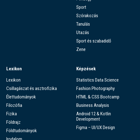
Sport
Szórakozás
Tanulás
Utazás
Sport és szabadidő
Zene
Lexikon
Képzések
Lexikon
Statistics Data Science
Csillagászat és asztrofizika
Fashion Photography
Élettudományok
HTML & CSS Bootcamp
Filozófia
Business Analysis
Fizika
Android 12 & Kotlin
Development
Földrajz
Figma – UI/UX Design
Földtudományok
Irodalom