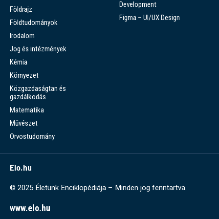
Development
Földrajz
Figma – UI/UX Design
Földtudományok
Irodalom
Jog és intézmények
Kémia
Környezet
Közgazdaságtan és
gazdálkodás
Matematika
Művészet
Orvostudomány
Elo.hu
© 2025 Életünk Enciklopédiája – Minden jog fenntartva.
www.elo.hu