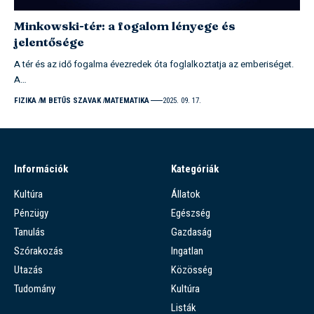
Minkowski-tér: a fogalom lényege és
jelentősége
A tér és az idő fogalma évezredek óta foglalkoztatja az emberiséget.
A…
FIZIKA
M BETŰS SZAVAK
MATEMATIKA
2025. 09. 17.
Információk
Kategóriák
Kultúra
Állatok
Pénzügy
Egészség
Tanulás
Gazdaság
Szórakozás
Ingatlan
Utazás
Közösség
Tudomány
Kultúra
Listák