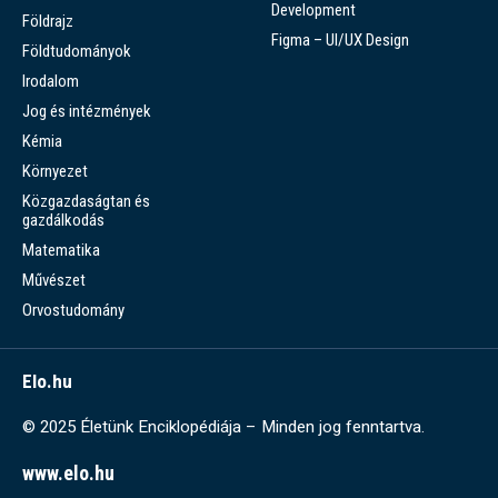
Development
Földrajz
Figma – UI/UX Design
Földtudományok
Irodalom
Jog és intézmények
Kémia
Környezet
Közgazdaságtan és
gazdálkodás
Matematika
Művészet
Orvostudomány
Elo.hu
© 2025 Életünk Enciklopédiája – Minden jog fenntartva.
www.elo.hu