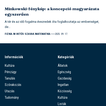
Minkowski-fénykúp: a koncepció magyarázata
egyszerűen
A tér és az idő fogalma évezredek óta foglalkoztatja az emberiséget,
de…
FIZIKA
M BETŰS SZAVAK
MATEMATIKA
2025. 09. 17.
Információk
Kategóriák
Kultúra
Állatok
Pénzügy
Egészség
Tanulás
Gazdaság
Szórakozás
Ingatlan
Utazás
Közösség
Tudomány
Kultúra
Listák