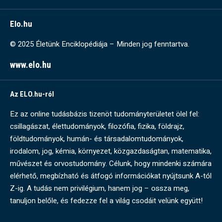
Elo.hu
© 2025 Életünk Enciklopédiája – Minden jog fenntartva.
www.elo.hu
Az ELO.hu-ról
Ez az online tudásbázis tizenöt tudományterületet ölel fel:
csillagászat, élettudományok, filozófia, fizika, földrajz,
földtudományok, humán- és társadalomtudományok,
irodalom, jog, kémia, környezet, közgazdaságtan, matematika,
művészet és orvostudomány. Célunk, hogy mindenki számára
elérhető, megbízható és átfogó információkat nyújtsunk A-tól
Z-ig. A tudás nem privilégium, hanem jog – ossza meg,
tanuljon belőle, és fedezze fel a világ csodáit velünk együtt!