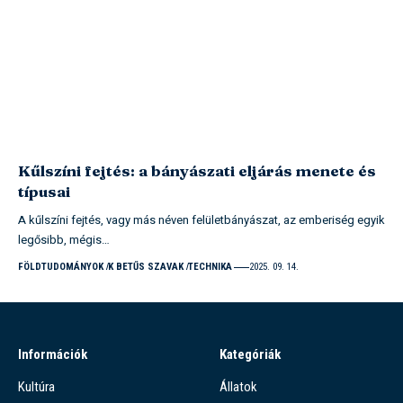
Kűlszíni fejtés: a bányászati eljárás menete és
típusai
A kűlszíni fejtés, vagy más néven felületbányászat, az emberiség egyik
legősibb, mégis…
FÖLDTUDOMÁNYOK
K BETŰS SZAVAK
TECHNIKA
2025. 09. 14.
Információk
Kategóriák
Kultúra
Állatok