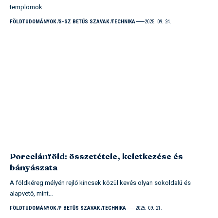
templomok…
FÖLDTUDOMÁNYOK
S-SZ BETŰS SZAVAK
TECHNIKA
2025. 09. 24.
Porcelánföld: összetétele, keletkezése és
bányászata
A földkéreg mélyén rejlő kincsek közül kevés olyan sokoldalú és
alapvető, mint…
FÖLDTUDOMÁNYOK
P BETŰS SZAVAK
TECHNIKA
2025. 09. 21.