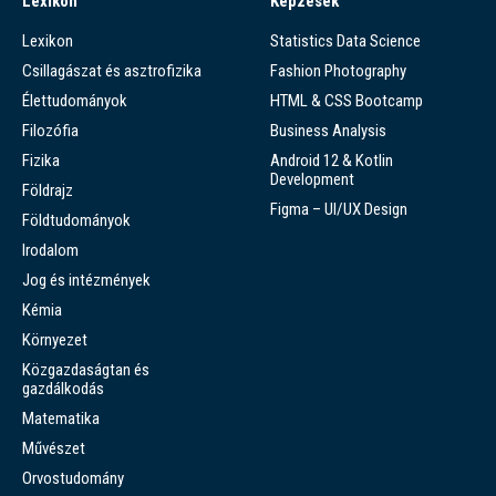
Lexikon
Képzések
Lexikon
Statistics Data Science
Csillagászat és asztrofizika
Fashion Photography
Élettudományok
HTML & CSS Bootcamp
Filozófia
Business Analysis
Fizika
Android 12 & Kotlin
Development
Földrajz
Figma – UI/UX Design
Földtudományok
Irodalom
Jog és intézmények
Kémia
Környezet
Közgazdaságtan és
gazdálkodás
Matematika
Művészet
Orvostudomány