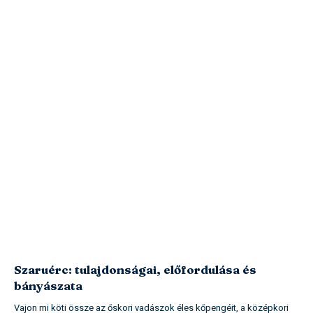
Szaruérc: tulajdonságai, előfordulása és
bányászata
Vajon mi köti össze az őskori vadászok éles kőpengéit, a középkori