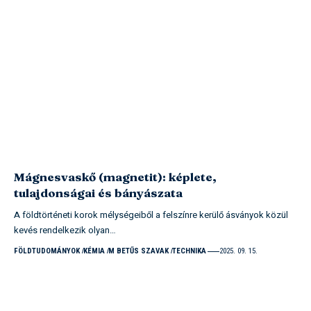
Mágnesvaskő (magnetit): képlete,
tulajdonságai és bányászata
A földtörténeti korok mélységeiből a felszínre kerülő ásványok közül
kevés rendelkezik olyan…
FÖLDTUDOMÁNYOK
KÉMIA
M BETŰS SZAVAK
TECHNIKA
2025. 09. 15.