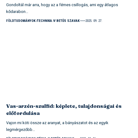
Gondoltál már arra, hogy az a fémes csillogás, ami egy átlagos
kődarabon…
FÖLDTUDOMÁNYOK
TECHNIKA
V BETŰS SZAVAK
2025. 09. 27.
Vas-arzén-szulfid: képlete, tulajdonságai és
előfordulása
Vajon mi köti össze az aranyat, a bányászatot és az egyik
legmérgezőbb…