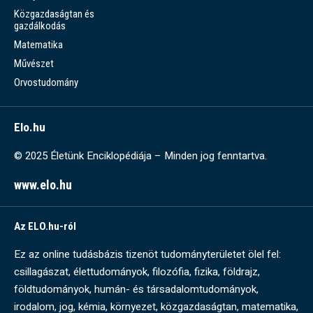
Közgazdaságtan és
gazdálkodás
Matematika
Művészet
Orvostudomány
Elo.hu
© 2025 Életünk Enciklopédiája – Minden jog fenntartva.
www.elo.hu
Az ELO.hu-ról
Ez az online tudásbázis tizenöt tudományterületet ölel fel:
csillagászat, élettudományok, filozófia, fizika, földrajz,
földtudományok, humán- és társadalomtudományok,
irodalom, jog, kémia, környezet, közgazdaságtan, matematika,