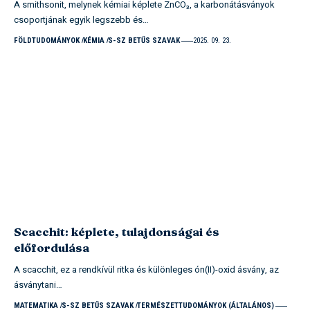
A smithsonit, melynek kémiai képlete ZnCO₃, a karbonátásványok
csoportjának egyik legszebb és…
FÖLDTUDOMÁNYOK
KÉMIA
S-SZ BETŰS SZAVAK
2025. 09. 23.
Scacchit: képlete, tulajdonságai és
előfordulása
A scacchit, ez a rendkívül ritka és különleges ón(II)-oxid ásvány, az
ásványtani…
MATEMATIKA
S-SZ BETŰS SZAVAK
TERMÉSZETTUDOMÁNYOK (ÁLTALÁNOS)