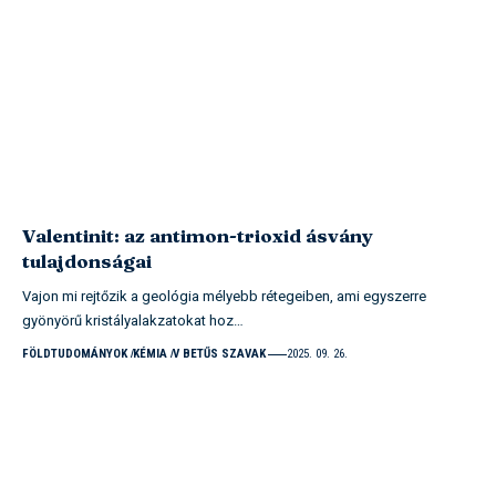
Valentinit: az antimon-trioxid ásvány
tulajdonságai
Vajon mi rejtőzik a geológia mélyebb rétegeiben, ami egyszerre
gyönyörű kristályalakzatokat hoz…
FÖLDTUDOMÁNYOK
KÉMIA
V BETŰS SZAVAK
2025. 09. 26.