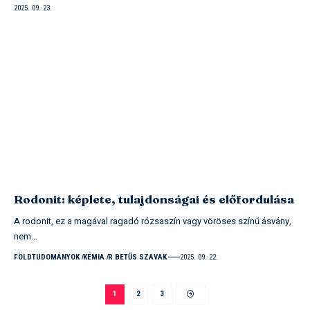
2025. 09. 23.
Rodonit: képlete, tulajdonságai és előfordulása
A rodonit, ez a magával ragadó rózsaszín vagy vöröses színű ásvány,
nem…
FÖLDTUDOMÁNYOK
KÉMIA
R BETŰS SZAVAK
2025. 09. 22.
1
2
3