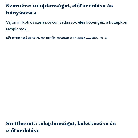
Szaruérc: tulajdonságai, előfordulása és
bányászata
Vajon mi köti össze az őskori vadászok éles kőpengéit, a középkori
templomok…
FÖLDTUDOMÁNYOK
S-SZ BETŰS SZAVAK
TECHNIKA
2025. 09. 24.
Smithsonit: tulajdonságai, keletkezése és
előfordulása