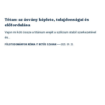
Tótan: az ásvány képlete, tulajdonságai és
előfordulása
Vajon mi köti össze a titánium erejét a szilícium stabil szerkezetével
és…
FÖLDTUDOMÁNYOK
KÉMIA
T BETŰS SZAVAK
2025. 09. 25.