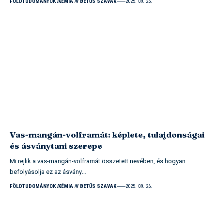
FÖLDTUDOMÁNYOK
KÉMIA
V BETŰS SZAVAK
2025. 09. 26.
Vas-mangán-volframát: képlete, tulajdonságai
és ásványtani szerepe
Mi rejlik a vas-mangán-volframát összetett nevében, és hogyan
befolyásolja ez az ásvány…
FÖLDTUDOMÁNYOK
KÉMIA
V BETŰS SZAVAK
2025. 09. 26.