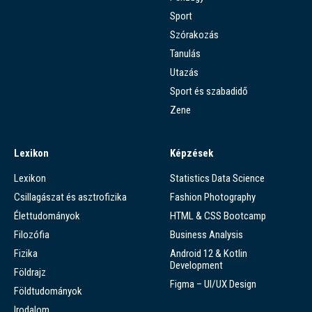
Sport
Szórakozás
Tanulás
Utazás
Sport és szabadidő
Zene
Lexikon
Képzések
Lexikon
Statistics Data Science
Csillagászat és asztrofizika
Fashion Photography
Élettudományok
HTML & CSS Bootcamp
Filozófia
Business Analysis
Fizika
Android 12 & Kotlin
Development
Földrajz
Figma – UI/UX Design
Földtudományok
Irodalom