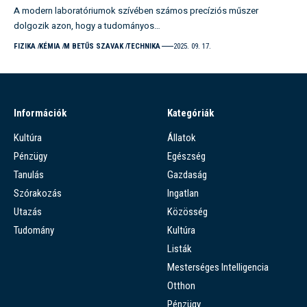
A modern laboratóriumok szívében számos precíziós műszer
dolgozik azon, hogy a tudományos…
FIZIKA
KÉMIA
M BETŰS SZAVAK
TECHNIKA
2025. 09. 17.
Információk
Kategóriák
Kultúra
Állatok
Pénzügy
Egészség
Tanulás
Gazdaság
Szórakozás
Ingatlan
Utazás
Közösség
Tudomány
Kultúra
Listák
Mesterséges Intelligencia
Otthon
Pénzügy