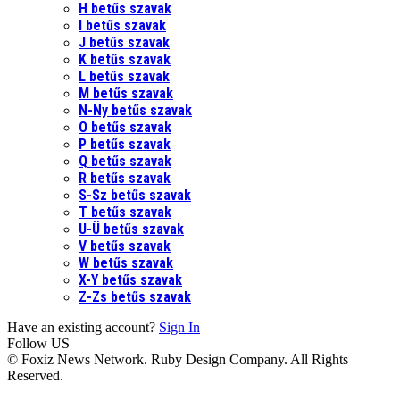
H betűs szavak
I betűs szavak
J betűs szavak
K betűs szavak
L betűs szavak
M betűs szavak
N-Ny betűs szavak
O betűs szavak
P betűs szavak
Q betűs szavak
R betűs szavak
S-Sz betűs szavak
T betűs szavak
U-Ü betűs szavak
V betűs szavak
W betűs szavak
X-Y betűs szavak
Z-Zs betűs szavak
Have an existing account?
Sign In
Follow US
© Foxiz News Network. Ruby Design Company. All Rights
Reserved.