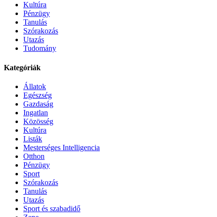
Kultúra
Pénzügy
Tanulás
Szórakozás
Utazás
Tudomány
Kategóriák
Állatok
Egészség
Gazdaság
Ingatlan
Közösség
Kultúra
Listák
Mesterséges Intelligencia
Otthon
Pénzügy
Sport
Szórakozás
Tanulás
Utazás
Sport és szabadidő