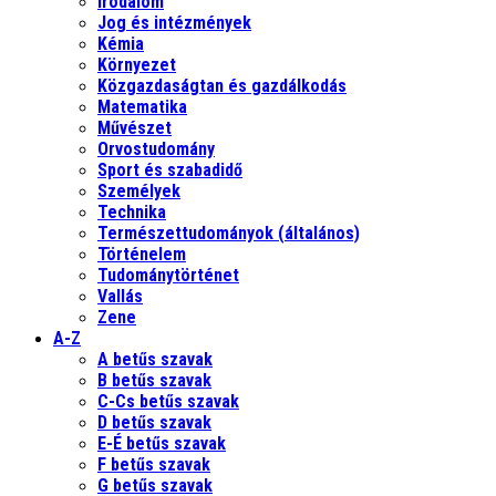
Irodalom
Jog és intézmények
Kémia
Környezet
Közgazdaságtan és gazdálkodás
Matematika
Művészet
Orvostudomány
Sport és szabadidő
Személyek
Technika
Természettudományok (általános)
Történelem
Tudománytörténet
Vallás
Zene
A-Z
A betűs szavak
B betűs szavak
C-Cs betűs szavak
D betűs szavak
E-É betűs szavak
F betűs szavak
G betűs szavak