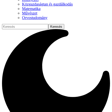
Közgazdaságtan és gazdálkodás
Matematika
Művészet
Orvostudomány