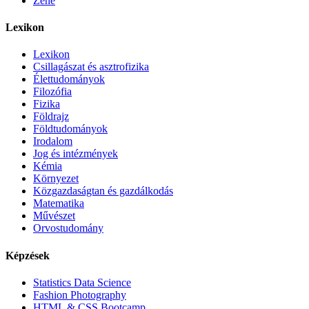
Zene
Lexikon
Lexikon
Csillagászat és asztrofizika
Élettudományok
Filozófia
Fizika
Földrajz
Földtudományok
Irodalom
Jog és intézmények
Kémia
Környezet
Közgazdaságtan és gazdálkodás
Matematika
Művészet
Orvostudomány
Képzések
Statistics Data Science
Fashion Photography
HTML & CSS Bootcamp