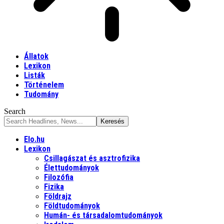
Állatok
Lexikon
Listák
Történelem
Tudomány
Search
Elo.hu
Lexikon
Csillagászat és asztrofizika
Élettudományok
Filozófia
Fizika
Földrajz
Földtudományok
Humán- és társadalomtudományok