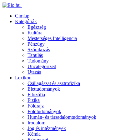
Címlap
Kategóriák
Egészség
Kultúra
Mesterséges Intelligencia
Pénzügy
Szórakozás
Tanulás
Tudomány
Uncategorized
Utazás
Lexikon
Csillagászat és asztrofizika
Élettudományok
Filozófia
Fizika
Földrajz
Földtudományok
Humán- és társadalomtudományok
Irodalom
Jog és intézmények
Kémia
Környezet