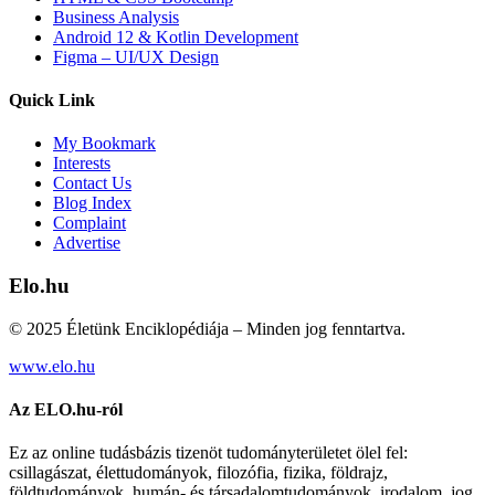
Business Analysis
Android 12 & Kotlin Development
Figma – UI/UX Design
Quick Link
My Bookmark
Interests
Contact Us
Blog Index
Complaint
Advertise
Elo.hu
© 2025 Életünk Enciklopédiája – Minden jog fenntartva.
www.elo.hu
Az ELO.hu-ról
Ez az online tudásbázis tizenöt tudományterületet ölel fel:
csillagászat, élettudományok, filozófia, fizika, földrajz,
földtudományok, humán- és társadalomtudományok, irodalom, jog,