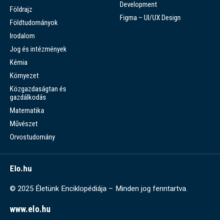
Development
Földrajz
Figma – UI/UX Design
Földtudományok
Irodalom
Jog és intézmények
Kémia
Környezet
Közgazdaságtan és
gazdálkodás
Matematika
Művészet
Orvostudomány
Elo.hu
© 2025 Életünk Enciklopédiája – Minden jog fenntartva.
www.elo.hu