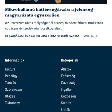
Mikrohullámú háttérsugárzás: a jelenség
magyarázata egyszerűen
Az univerzum távoli mélységeiből érkező, mindent átható, titokzatos
sugárzás évtizedek óta foglalkoztatja…
CSILLAGÁSZAT ÉS ASZTROFIZIKA
FIZIKA
M BETŰS SZAVAK
2025. 09. 17.
Információk
Kategóriák
Kultúra
Állatok
Pénzügy
Egészség
Tanulás
Gazdaság
Szórakozás
Ingatlan
Utazás
Közösség
Tudomány
Kultúra
Listák