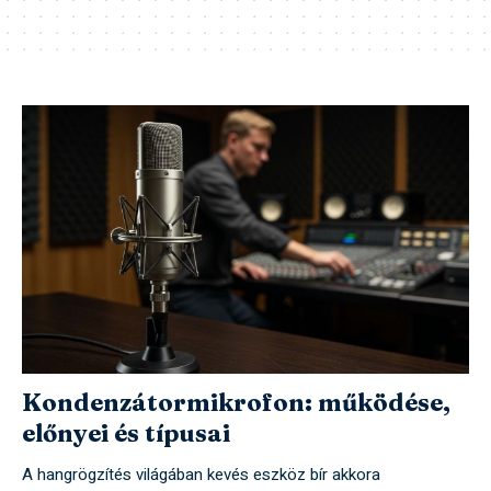
Kondenzátormikrofon: működése,
előnyei és típusai
A hangrögzítés világában kevés eszköz bír akkora