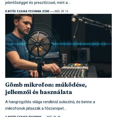
jelentőséggel és presztízzsel, mint a…
K BETŰS SZAVAK
TECHNIKA
ZENE
2025. 09. 13.
Gömb mikrofon: működése,
jellemzői és használata
A hangrögzítés világa rendkívül sokszínű, és benne a
mikrofonok játsszák a főszerepet.…