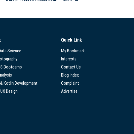
D BETŰS SZAVAK
TECHNIKA
ZENE
2025. 09. 04.
k
Quick Link
 Data Science
My Bookmark
hotography
Interests
SS Bootcamp
Contact Us
nalysis
Blog Index
 & Kotlin Development
Complaint
/UX Design
Advertise