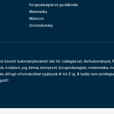
Közgazdaságtan és gazdálkodás
Matematika
Művészet
Orvostudomány
s tizenöt tudományterületet ölel fel: csillagászat, élettudományok, f
, irodalom, jog, kémia, környezet, közgazdaságtan, matematika, 
és átfogó információkat nyújtsunk A-tól Z-ig. A tudás nem privilégi
gyütt!