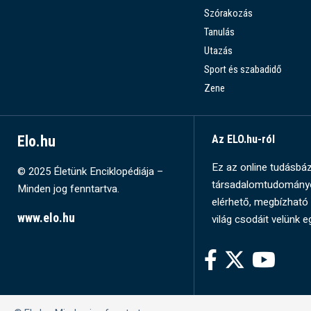
Szórakozás
Tanulás
Utazás
Sport és szabadidő
Zene
Elo.hu
Az ELO.hu-ról
Ez az online tudásbázi
© 2025 Életünk Enciklopédiája –
társadalomtudományok
Minden jog fenntartva.
elérhető, megbízható 
www.elo.hu
világ csodáit velünk e