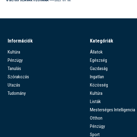
G BETŰS SZAVAK
TECHNIKA
2025. 09. 08.
Információk
Kategóriák
Kultúra
Állatok
Pénzügy
Egészség
Tanulás
Gazdaság
Szórakozás
Ingatlan
Utazás
Közösség
Tudomány
Kultúra
Listák
Mesterséges Intelligencia
Otthon
Pénzügy
Sport