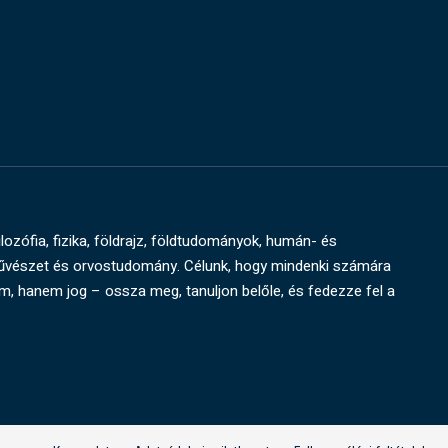
ilozófia, fizika, földrajz, földtudományok, humán- és
művészet és orvostudomány. Célunk, hogy mindenki számára
um, hanem jog – ossza meg, tanuljon belőle, és fedezze fel a