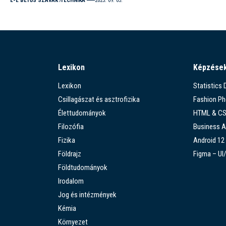
E-É BETŰS SZAVAK
TECHNIKA
2025. 09. 05.
Lexikon
Képzése
Lexikon
Statistics
Csillagászat és asztrofizika
Fashion P
Élettudományok
HTML & C
Filozófia
Business A
Fizika
Android 12
Földrajz
Figma – UI
Földtudományok
Irodalom
Jog és intézmények
Kémia
Környezet