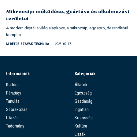
Mikrocsip: működése, gyártása és alkalmazási
területei
A modern digitális világ alapköve, a mikrocsip, egy apró, de rendkívül
komplex…
M BETŰS SZAVAK
TECHNIKA
2025. 09. 17.
Információk
Kategóriák
Kultúra
Állatok
Pénzügy
Egészség
Tanulás
Gazdaság
Szórakozás
Ingatlan
Utazás
Közösség
Tudomány
Kultúra
Listák