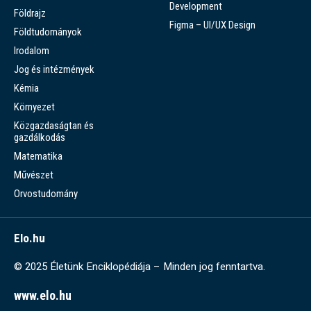
Development
Földrajz
Figma – UI/UX Design
Földtudományok
Irodalom
Jog és intézmények
Kémia
Környezet
Közgazdaságtan és
gazdálkodás
Matematika
Művészet
Orvostudomány
Elo.hu
© 2025 Életünk Enciklopédiája – Minden jog fenntartva.
www.elo.hu