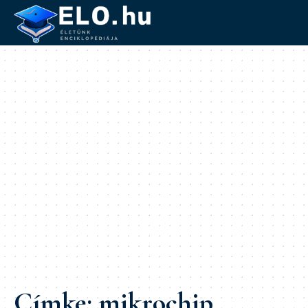
Címke:
mikrochip