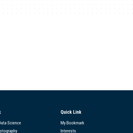
k
Quick Link
 Data Science
My Bookmark
hotography
Interests