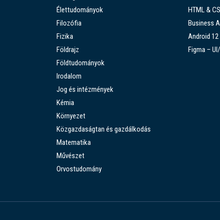
Élettudományok
HTML & C
Filozófia
Business A
Fizika
Android 12
Földrajz
Figma – UI
Földtudományok
Irodalom
Jog és intézmények
Kémia
Környezet
Közgazdaságtan és gazdálkodás
Matematika
Művészet
Orvostudomány