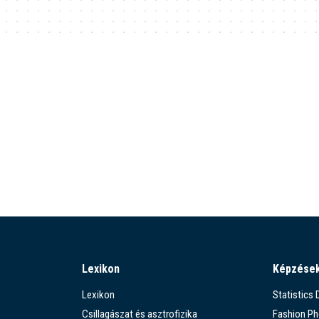
Lexikon
Képzése
Lexikon
Statistics
Csillagászat és asztrofizika
Fashion P