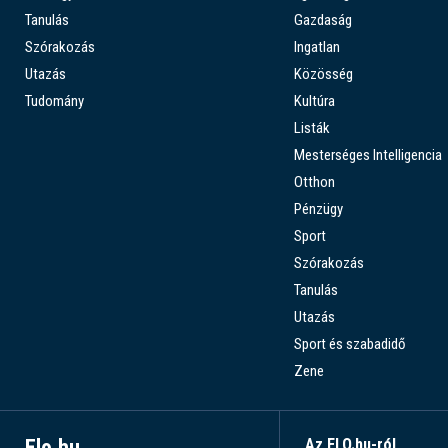
Tanulás
Gazdaság
Szórakozás
Ingatlan
Utazás
Közösség
Tudomány
Kultúra
Listák
Mesterséges Intelligencia
Otthon
Pénzügy
Sport
Szórakozás
Tanulás
Utazás
Sport és szabadidő
Zene
Elo.hu
Az ELO.hu-ról