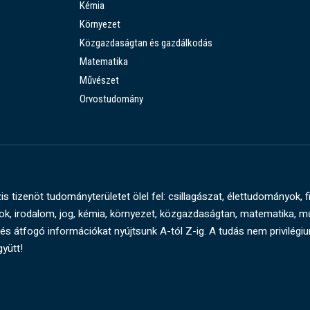
Kémia
Környezet
Közgazdaságtan és gazdálkodás
Matematika
Művészet
Orvostudomány
s tizenöt tudományterületet ölel fel: csillagászat, élettudományok, f
, irodalom, jog, kémia, környezet, közgazdaságtan, matematika, 
és átfogó információkat nyújtsunk A-tól Z-ig. A tudás nem privilégi
gyütt!