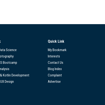
k
Quick Link
 Data Science
My Bookmark
hotography
Interests
SS Bootcamp
Contact Us
nalysis
Blog Index
 & Kotlin Development
Complaint
/UX Design
Advertise