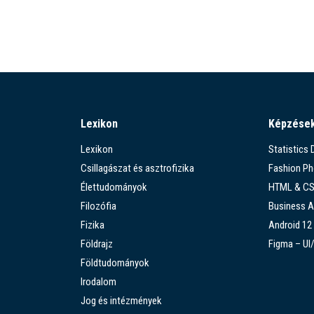
Lexikon
Képzése
Lexikon
Statistics
Csillagászat és asztrofizika
Fashion P
Élettudományok
HTML & C
Filozófia
Business A
Fizika
Android 12
Földrajz
Figma – UI
Földtudományok
Irodalom
Jog és intézmények