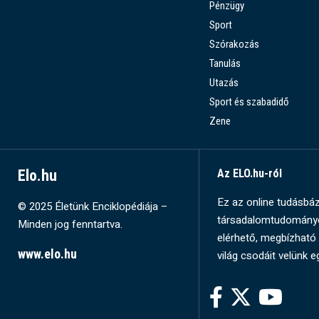
Pénzügy
Sport
Szórakozás
Tanulás
Utazás
Sport és szabadidő
Zene
Elo.hu
Az ELO.hu-ról
Ez az online tudásbázi
© 2025 Életünk Enciklopédiája –
társadalomtudományok
Minden jog fenntartva.
elérhető, megbízható 
www.elo.hu
világ csodáit velünk e