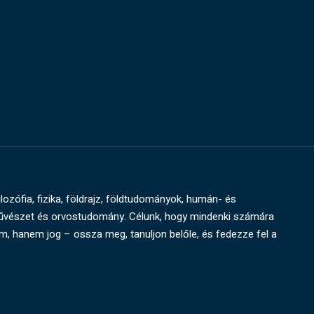
ilozófia, fizika, földrajz, földtudományok, humán- és
művészet és orvostudomány. Célunk, hogy mindenki számára
um, hanem jog – ossza meg, tanuljon belőle, és fedezze fel a