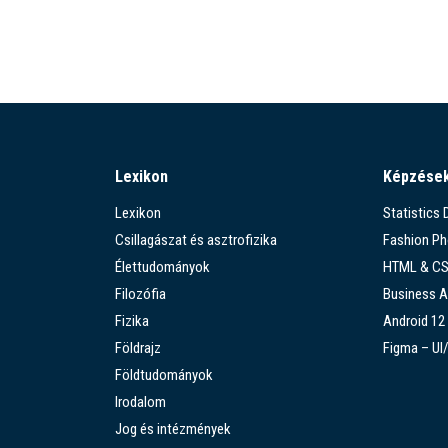
Lexikon
Képzése
Lexikon
Statistics
Csillagászat és asztrofizika
Fashion P
Élettudományok
HTML & C
Filozófia
Business A
Fizika
Android 12
Földrajz
Figma – UI
Földtudományok
Irodalom
Jog és intézmények