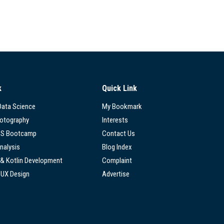
k
Quick Link
 Data Science
My Bookmark
hotography
Interests
SS Bootcamp
Contact Us
nalysis
Blog Index
 & Kotlin Development
Complaint
/UX Design
Advertise