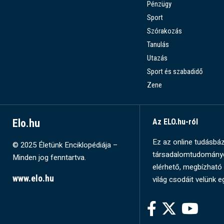
Pénzügy
Sport
Szórakozás
Tanulás
Utazás
Sport és szabadidő
Zene
Elo.hu
Az ELO.hu-ról
Ez az online tudásbázi
© 2025 Életünk Enciklopédiája –
társadalomtudományok
Minden jog fenntartva.
elérhető, megbízható 
www.elo.hu
világ csodáit velünk e