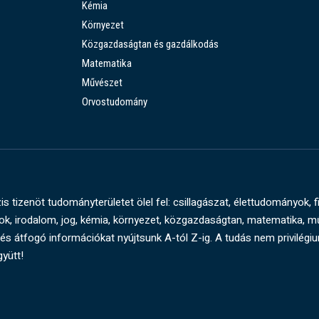
Kémia
Környezet
Közgazdaságtan és gazdálkodás
Matematika
Művészet
Orvostudomány
s tizenöt tudományterületet ölel fel: csillagászat, élettudományok, f
, irodalom, jog, kémia, környezet, közgazdaságtan, matematika, 
és átfogó információkat nyújtsunk A-tól Z-ig. A tudás nem privilégi
gyütt!