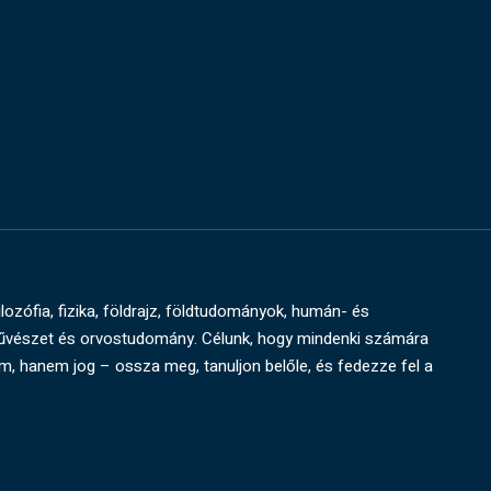
ilozófia, fizika, földrajz, földtudományok, humán- és
művészet és orvostudomány. Célunk, hogy mindenki számára
um, hanem jog – ossza meg, tanuljon belőle, és fedezze fel a