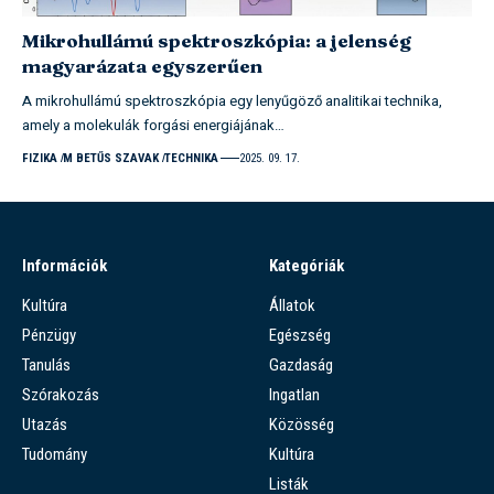
Mikrohullámú spektroszkópia: a jelenség
magyarázata egyszerűen
A mikrohullámú spektroszkópia egy lenyűgöző analitikai technika,
amely a molekulák forgási energiájának…
FIZIKA
M BETŰS SZAVAK
TECHNIKA
2025. 09. 17.
Információk
Kategóriák
Kultúra
Állatok
Pénzügy
Egészség
Tanulás
Gazdaság
Szórakozás
Ingatlan
Utazás
Közösség
Tudomány
Kultúra
Listák