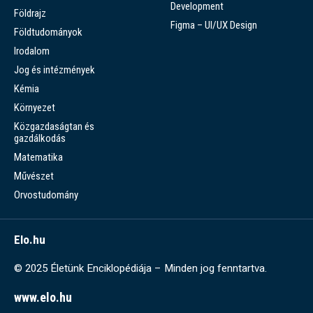
Development
Földrajz
Figma – UI/UX Design
Földtudományok
Irodalom
Jog és intézmények
Kémia
Környezet
Közgazdaságtan és
gazdálkodás
Matematika
Művészet
Orvostudomány
Elo.hu
© 2025 Életünk Enciklopédiája – Minden jog fenntartva.
www.elo.hu