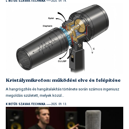
L BETŰS SZAVAK
TECHNIKA
2025. 09. 14.
Kristálymikrofon: működési elve és felépítése
A hangrögzítés és hangátalakítás története során számos ingeniusz
megoldás született, melyek közül…
K BETŰS SZAVAK
TECHNIKA
2025. 09. 13.