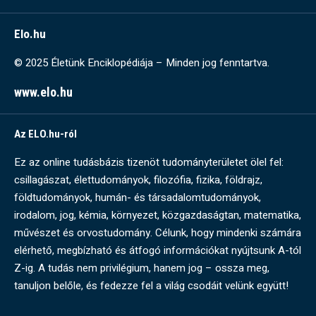
Elo.hu
© 2025 Életünk Enciklopédiája – Minden jog fenntartva.
www.elo.hu
Az ELO.hu-ról
Ez az online tudásbázis tizenöt tudományterületet ölel fel:
csillagászat, élettudományok, filozófia, fizika, földrajz,
földtudományok, humán- és társadalomtudományok,
irodalom, jog, kémia, környezet, közgazdaságtan, matematika,
művészet és orvostudomány. Célunk, hogy mindenki számára
elérhető, megbízható és átfogó információkat nyújtsunk A-tól
Z-ig. A tudás nem privilégium, hanem jog – ossza meg,
tanuljon belőle, és fedezze fel a világ csodáit velünk együtt!