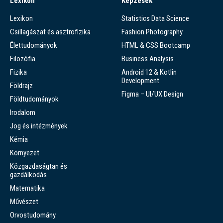
Lexikon
Képzések
Lexikon
Statistics Data Science
Csillagászat és asztrofizika
Fashion Photography
Élettudományok
HTML & CSS Bootcamp
Filozófia
Business Analysis
Fizika
Android 12 & Kotlin
Development
Földrajz
Figma – UI/UX Design
Földtudományok
Irodalom
Jog és intézmények
Kémia
Környezet
Közgazdaságtan és
gazdálkodás
Matematika
Művészet
Orvostudomány