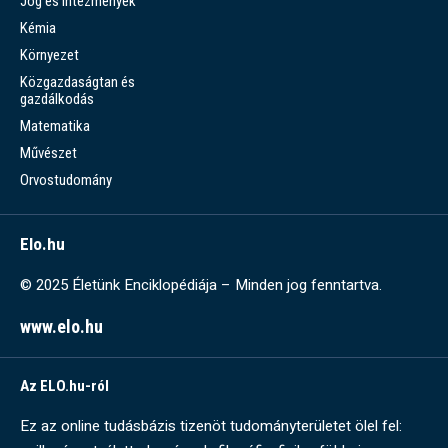
Jog és intézmények
Kémia
Környezet
Közgazdaságtan és
gazdálkodás
Matematika
Művészet
Orvostudomány
Elo.hu
© 2025 Életünk Enciklopédiája – Minden jog fenntartva.
www.elo.hu
Az ELO.hu-ról
Ez az online tudásbázis tizenöt tudományterületet ölel fel: