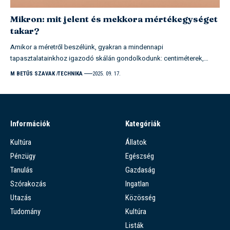
Mikron: mit jelent és mekkora mértékegységet
takar?
Amikor a méretről beszélünk, gyakran a mindennapi
tapasztalatainkhoz igazodó skálán gondolkodunk: centiméterek,…
M BETŰS SZAVAK
TECHNIKA
2025. 09. 17.
Információk
Kategóriák
Kultúra
Állatok
Pénzügy
Egészség
Tanulás
Gazdaság
Szórakozás
Ingatlan
Utazás
Közösség
Tudomány
Kultúra
Listák