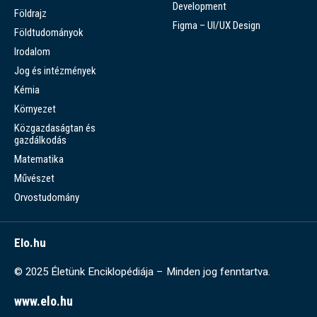
Development
Földrajz
Figma – UI/UX Design
Földtudományok
Irodalom
Jog és intézmények
Kémia
Környezet
Közgazdaságtan és
gazdálkodás
Matematika
Művészet
Orvostudomány
Elo.hu
© 2025 Életünk Enciklopédiája – Minden jog fenntartva.
www.elo.hu