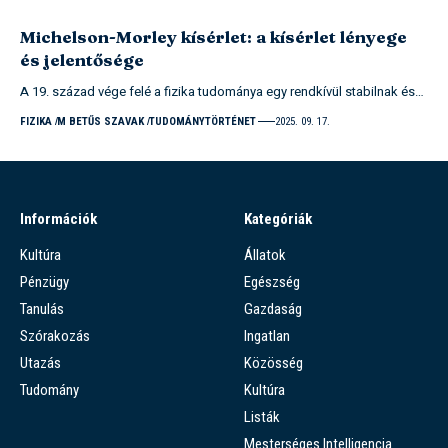
Michelson-Morley kísérlet: a kísérlet lényege
és jelentősége
A 19. század vége felé a fizika tudománya egy rendkívül stabilnak és…
FIZIKA
M BETŰS SZAVAK
TUDOMÁNYTÖRTÉNET
2025. 09. 17.
Információk
Kategóriák
Kultúra
Állatok
Pénzügy
Egészség
Tanulás
Gazdaság
Szórakozás
Ingatlan
Utazás
Közösség
Tudomány
Kultúra
Listák
Mesterséges Intelligencia