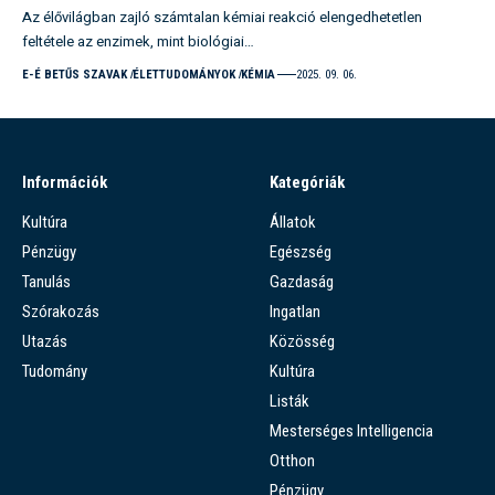
Az élővilágban zajló számtalan kémiai reakció elengedhetetlen
feltétele az enzimek, mint biológiai…
E-É BETŰS SZAVAK
ÉLETTUDOMÁNYOK
KÉMIA
2025. 09. 06.
Információk
Kategóriák
Kultúra
Állatok
Pénzügy
Egészség
Tanulás
Gazdaság
Szórakozás
Ingatlan
Utazás
Közösség
Tudomány
Kultúra
Listák
Mesterséges Intelligencia
Otthon
Pénzügy