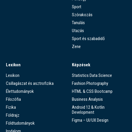
Sport
Szórakozás
Tanulás
Utazás
Sport és szabadidő
Zene
Lexikon
Képzések
Lexikon
Statistics Data Science
Csillagászat és asztrofizika
Fashion Photography
Élettudományok
HTML & CSS Bootcamp
Filozófia
Business Analysis
Fizika
Android 12 & Kotlin
Development
Földrajz
Figma – UI/UX Design
Földtudományok
Irodalom