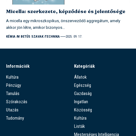
Micella: szerkezete, képződése és jelentősége
A micella egy mikroszkopikus, önszerveződő aggregátum, amely
akkor jön létre, amikor bizonyos…
KÉMIA
M BETŰS SZAVAK
TECHNIKA
2025. 09. 17.
Információk
Kategóriák
Kultúra
Állatok
Pénzügy
Egészség
Tanulás
Gazdaság
Szórakozás
Ingatlan
Utazás
Közösség
Tudomány
Kultúra
Listák
Mesterséges Intelligencia