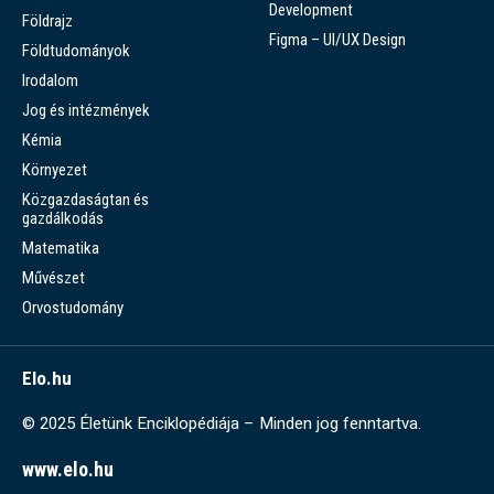
Development
Földrajz
Figma – UI/UX Design
Földtudományok
Irodalom
Jog és intézmények
Kémia
Környezet
Közgazdaságtan és
gazdálkodás
Matematika
Művészet
Orvostudomány
Elo.hu
© 2025 Életünk Enciklopédiája – Minden jog fenntartva.
www.elo.hu