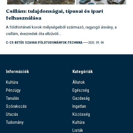
Csillám: tulajdonságai, típusai és ipari
felhasználása
A földtörténeti korok mélységeiből származó, ragyogó ásvány, a
csillám, évezredek óta elbűvöli…
C-CS BETŰS SZAVAK
FÖLDTUDOMÁNYOK
TECHNIKA
2025. 09. 04.
Információk
Kategóriák
Kultúra
Állatok
Pénzügy
Egészség
Tanulás
Gazdaság
Szórakozás
Ingatlan
Utazás
Közösség
Tudomány
Kultúra
Listák