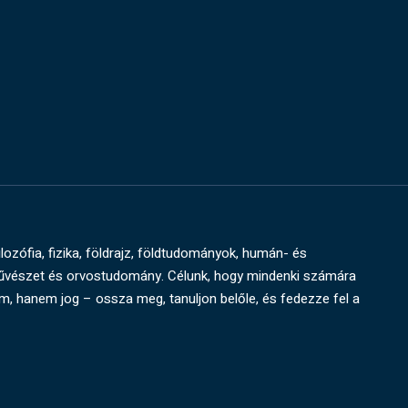
ilozófia, fizika, földrajz, földtudományok, humán- és
művészet és orvostudomány. Célunk, hogy mindenki számára
um, hanem jog – ossza meg, tanuljon belőle, és fedezze fel a