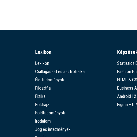
Lexikon
Képzése
Lexikon
Statistics
Csillagászat és asztrofizika
Fashion P
Élettudományok
HTML & C
Filozófia
Business A
Fizika
Android 12
Földrajz
Figma – UI
Földtudományok
Irodalom
Jog és intézmények