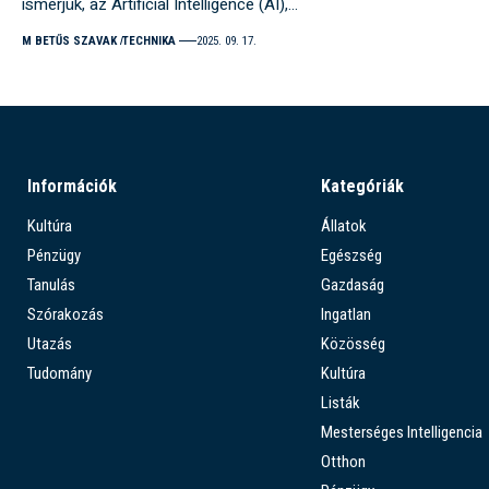
ismerjük, az Artificial Intelligence (AI),…
M BETŰS SZAVAK
TECHNIKA
2025. 09. 17.
Információk
Kategóriák
Kultúra
Állatok
Pénzügy
Egészség
Tanulás
Gazdaság
Szórakozás
Ingatlan
Utazás
Közösség
Tudomány
Kultúra
Listák
Mesterséges Intelligencia
Otthon