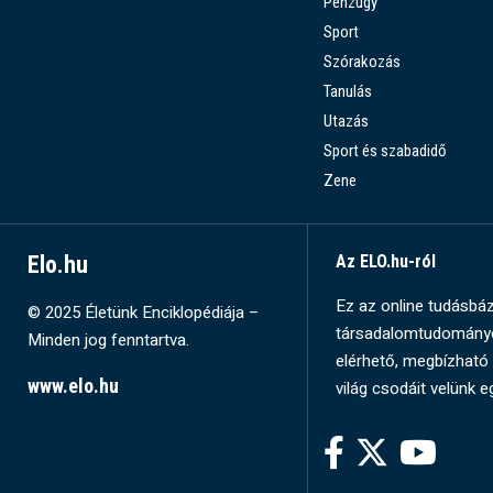
Pénzügy
Sport
Szórakozás
Tanulás
Utazás
Sport és szabadidő
Zene
Elo.hu
Az ELO.hu-ról
Ez az online tudásbázi
© 2025 Életünk Enciklopédiája –
társadalomtudományok
Minden jog fenntartva.
elérhető, megbízható 
www.elo.hu
világ csodáit velünk e