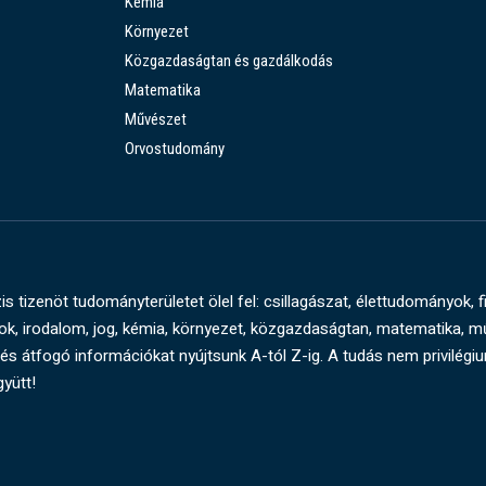
Kémia
Környezet
Közgazdaságtan és gazdálkodás
Matematika
Művészet
Orvostudomány
s tizenöt tudományterületet ölel fel: csillagászat, élettudományok, f
, irodalom, jog, kémia, környezet, közgazdaságtan, matematika, 
és átfogó információkat nyújtsunk A-tól Z-ig. A tudás nem privilégi
gyütt!