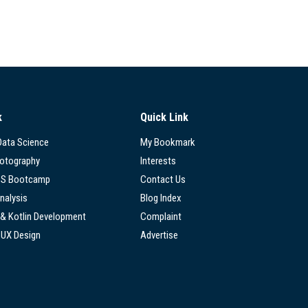
k
Quick Link
 Data Science
My Bookmark
hotography
Interests
SS Bootcamp
Contact Us
nalysis
Blog Index
 & Kotlin Development
Complaint
/UX Design
Advertise