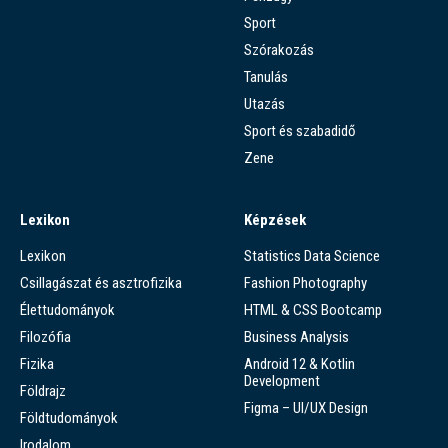
Sport
Szórakozás
Tanulás
Utazás
Sport és szabadidő
Zene
Lexikon
Képzések
Lexikon
Statistics Data Science
Csillagászat és asztrofizika
Fashion Photography
Élettudományok
HTML & CSS Bootcamp
Filozófia
Business Analysis
Fizika
Android 12 & Kotlin
Development
Földrajz
Figma – UI/UX Design
Földtudományok
Irodalom