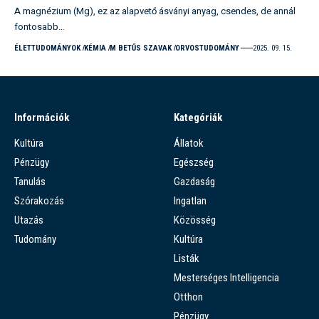
A magnézium (Mg), ez az alapvető ásványi anyag, csendes, de annál
fontosabb…
ÉLETTUDOMÁNYOK
KÉMIA
M BETŰS SZAVAK
ORVOSTUDOMÁNY
2025. 09. 15.
Információk
Kategóriák
Kultúra
Állatok
Pénzügy
Egészség
Tanulás
Gazdaság
Szórakozás
Ingatlan
Utazás
Közösség
Tudomány
Kultúra
Listák
Mesterséges Intelligencia
Otthon
Pénzügy