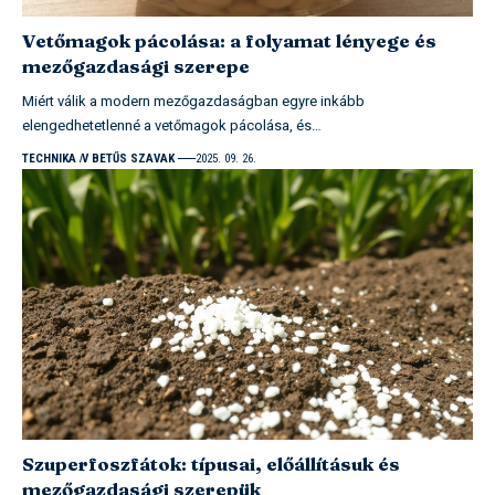
Vetőmagok pácolása: a folyamat lényege és
mezőgazdasági szerepe
Miért válik a modern mezőgazdaságban egyre inkább
elengedhetetlenné a vetőmagok pácolása, és…
TECHNIKA
V BETŰS SZAVAK
2025. 09. 26.
Szuperfoszfátok: típusai, előállításuk és
mezőgazdasági szerepük