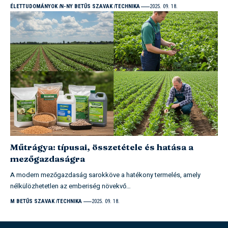
ÉLETTUDOMÁNYOK
N-NY BETŰS SZAVAK
TECHNIKA
2025. 09. 18.
Műtrágya: típusai, összetétele és hatása a
mezőgazdaságra
A modern mezőgazdaság sarokköve a hatékony termelés, amely
nélkülözhetetlen az emberiség növekvő…
M BETŰS SZAVAK
TECHNIKA
2025. 09. 18.