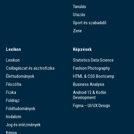
Tanulás
Utazás
Sport és szabadidő
Zene
Lexikon
Képzések
Lexikon
Statistics Data Science
Csillagászat és asztrofizika
Fashion Photography
Élettudományok
HTML & CSS Bootcamp
Filozófia
Business Analysis
Fizika
Android 12 & Kotlin
Development
Földrajz
Figma – UI/UX Design
Földtudományok
Irodalom
Jog és intézmények
Kémia