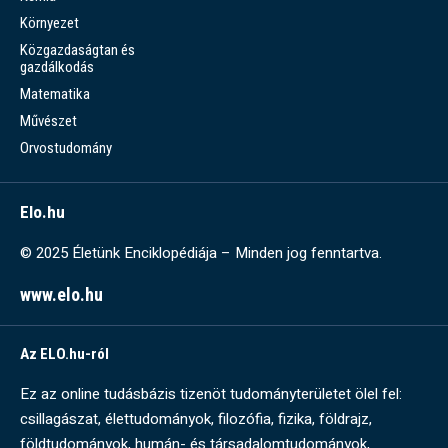
Környezet
Közgazdaságtan és
gazdálkodás
Matematika
Művészet
Orvostudomány
Elo.hu
© 2025 Életünk Enciklopédiája – Minden jog fenntartva.
www.elo.hu
Az ELO.hu-ról
Ez az online tudásbázis tizenöt tudományterületet ölel fel:
csillagászat, élettudományok, filozófia, fizika, földrajz,
földtudományok, humán- és társadalomtudományok,