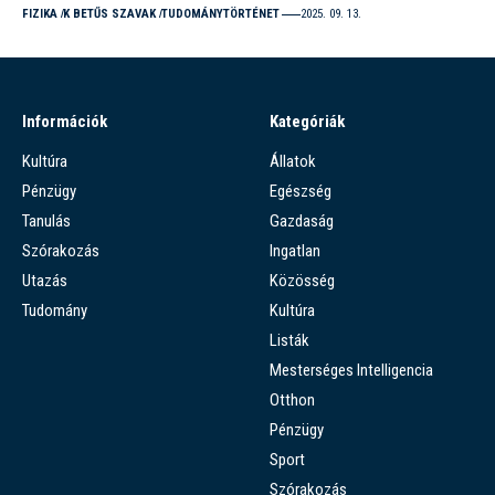
FIZIKA
K BETŰS SZAVAK
TUDOMÁNYTÖRTÉNET
2025. 09. 13.
Információk
Kategóriák
Kultúra
Állatok
Pénzügy
Egészség
Tanulás
Gazdaság
Szórakozás
Ingatlan
Utazás
Közösség
Tudomány
Kultúra
Listák
Mesterséges Intelligencia
Otthon
Pénzügy
Sport
Szórakozás