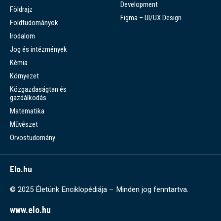
Development
Földrajz
Figma – UI/UX Design
Földtudományok
Irodalom
Jog és intézmények
Kémia
Környezet
Közgazdaságtan és
gazdálkodás
Matematika
Művészet
Orvostudomány
Elo.hu
© 2025 Életünk Enciklopédiája – Minden jog fenntartva.
www.elo.hu