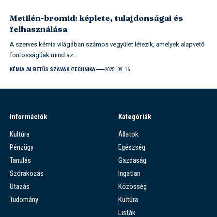
Metilén-bromid: képlete, tulajdonságai és
felhasználása
A szerves kémia világában számos vegyület létezik, amelyek alapvető
fontosságúak mind az…
KÉMIA
M BETŰS SZAVAK
TECHNIKA
2025. 09. 16.
Információk
Kategóriák
Kultúra
Állatok
Pénzügy
Egészség
Tanulás
Gazdaság
Szórakozás
Ingatlan
Utazás
Közösség
Tudomány
Kultúra
Listák