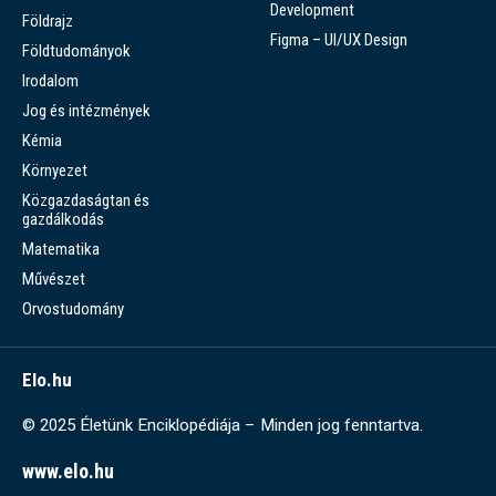
Development
Földrajz
Figma – UI/UX Design
Földtudományok
Irodalom
Jog és intézmények
Kémia
Környezet
Közgazdaságtan és
gazdálkodás
Matematika
Művészet
Orvostudomány
Elo.hu
© 2025 Életünk Enciklopédiája – Minden jog fenntartva.
www.elo.hu