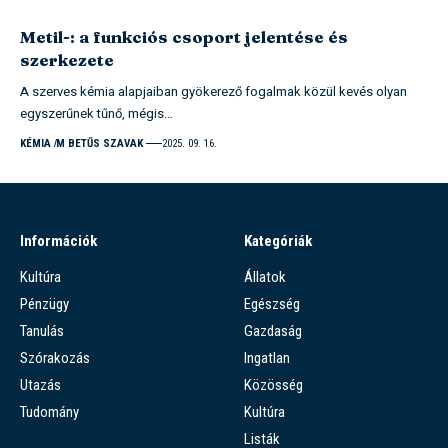
Metil-: a funkciós csoport jelentése és
szerkezete
A szerves kémia alapjaiban gyökerező fogalmak közül kevés olyan
egyszerűnek tűnő, mégis…
KÉMIA
M BETŰS SZAVAK
2025. 09. 16.
Információk
Kategóriák
Kultúra
Állatok
Pénzügy
Egészség
Tanulás
Gazdaság
Szórakozás
Ingatlan
Utazás
Közösség
Tudomány
Kultúra
Listák