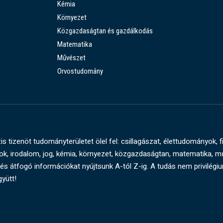
Kémia
Környezet
Közgazdaságtan és gazdálkodás
Matematika
Művészet
Orvostudomány
s tizenöt tudományterületet ölel fel: csillagászat, élettudományok, f
, irodalom, jog, kémia, környezet, közgazdaságtan, matematika, 
és átfogó információkat nyújtsunk A-tól Z-ig. A tudás nem privilégi
gyütt!