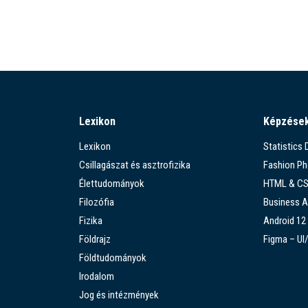
Lexikon
Képzése
Lexikon
Statistics
Csillagászat és asztrofizika
Fashion P
Élettudományok
HTML & C
Filozófia
Business A
Fizika
Android 12
Földrajz
Figma – UI
Földtudományok
Irodalom
Jog és intézmények