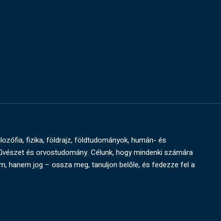
ilozófia, fizika, földrajz, földtudományok, humán- és
művészet és orvostudomány. Célunk, hogy mindenki számára
um, hanem jog – ossza meg, tanuljon belőle, és fedezze fel a