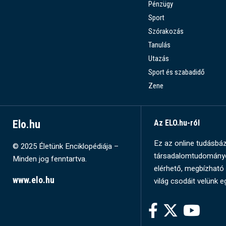
Pénzügy
Sport
Szórakozás
Tanulás
Utazás
Sport és szabadidő
Zene
Elo.hu
Az ELO.hu-ról
Ez az online tudásbázi
© 2025 Életünk Enciklopédiája –
társadalomtudományok
Minden jog fenntartva.
elérhető, megbízható 
www.elo.hu
világ csodáit velünk e