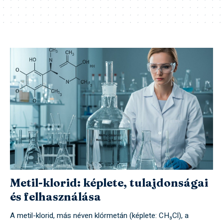
Metil-klorid: képlete, tulajdonságai
és felhasználása
A metil-klorid, más néven klórmetán (képlete: CH₃Cl), a