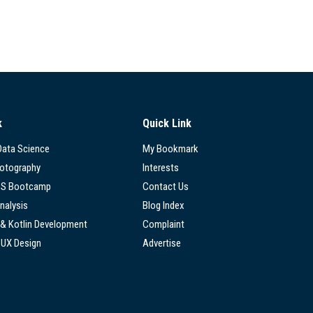
k
Quick Link
 Data Science
My Bookmark
hotography
Interests
SS Bootcamp
Contact Us
nalysis
Blog Index
 & Kotlin Development
Complaint
/UX Design
Advertise