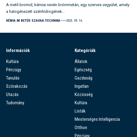
A metil-bromid, kémiai nevén brómmetán, egy szerves vegyület, amely
a halogénezett szénhidrogének…
KÉMIA
M BETŰS SZAVAK
TECHNIKA
2025. 09. 16.
Információk
Kategóriák
Kultúra
Állatok
Pénzügy
Egészség
Tanulás
Gazdaság
Szórakozás
Ingatlan
Utazás
Közösség
Tudomány
Kultúra
Listák
Mesterséges Intelligencia
Otthon
Pénzügy