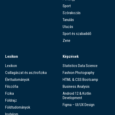
Sport
Szórakozás
Tanulás
Utazás
Sport és szabadidő
Zene
Lexikon
Képzések
Lexikon
Statistics Data Science
Csillagászat és asztrofizika
Fashion Photography
Élettudományok
HTML & CSS Bootcamp
Filozófia
Business Analysis
Fizika
Android 12 & Kotlin
Development
Földrajz
Figma – UI/UX Design
Földtudományok
Irodalom