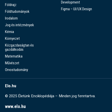
Development
Földrajz
Figma – UI/UX Design
Földtudományok
Irodalom
Jog és intézmények
Kémia
Környezet
Közgazdaságtan és
gazdálkodás
Matematika
Művészet
Orvostudomány
Elo.hu
© 2025 Életünk Enciklopédiája – Minden jog fenntartva.
www.elo.hu