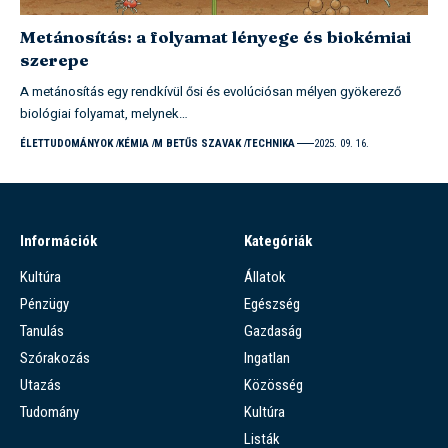
Metánosítás: a folyamat lényege és biokémiai
szerepe
A metánosítás egy rendkívül ősi és evolúciósan mélyen gyökerező
biológiai folyamat, melynek…
ÉLETTUDOMÁNYOK
KÉMIA
M BETŰS SZAVAK
TECHNIKA
2025. 09. 16.
Információk
Kategóriák
Kultúra
Állatok
Pénzügy
Egészség
Tanulás
Gazdaság
Szórakozás
Ingatlan
Utazás
Közösség
Tudomány
Kultúra
Listák