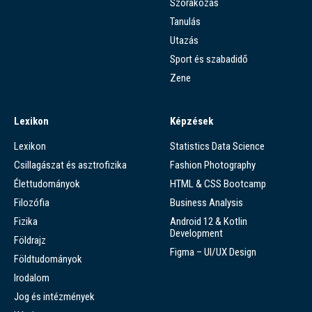
Szórakozás
Tanulás
Utazás
Sport és szabadidő
Zene
Lexikon
Képzések
Lexikon
Statistics Data Science
Csillagászat és asztrofizika
Fashion Photography
Élettudományok
HTML & CSS Bootcamp
Filozófia
Business Analysis
Fizika
Android 12 & Kotlin
Development
Földrajz
Figma – UI/UX Design
Földtudományok
Irodalom
Jog és intézmények