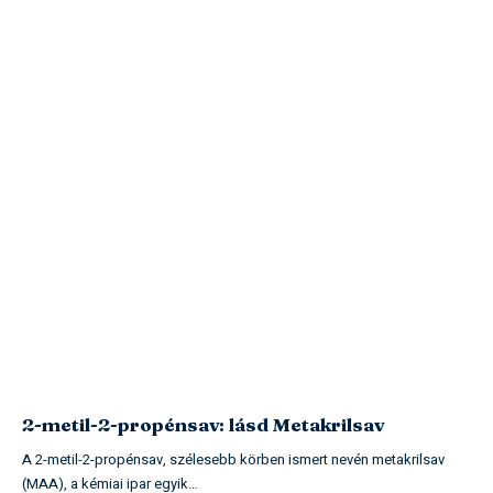
2-metil-2-propénsav: lásd Metakrilsav
A 2-metil-2-propénsav, szélesebb körben ismert nevén metakrilsav
(MAA), a kémiai ipar egyik…