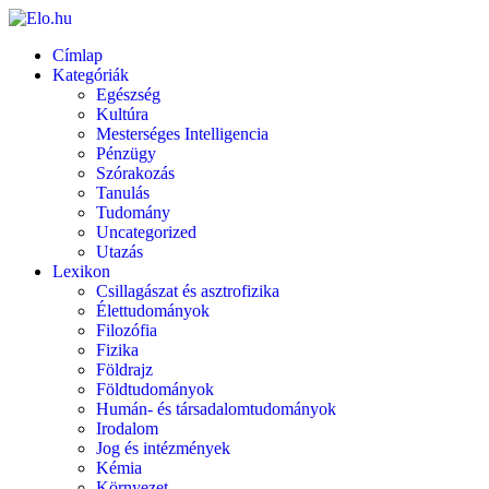
Címlap
Kategóriák
Egészség
Kultúra
Mesterséges Intelligencia
Pénzügy
Szórakozás
Tanulás
Tudomány
Uncategorized
Utazás
Lexikon
Csillagászat és asztrofizika
Élettudományok
Filozófia
Fizika
Földrajz
Földtudományok
Humán- és társadalomtudományok
Irodalom
Jog és intézmények
Kémia
Környezet