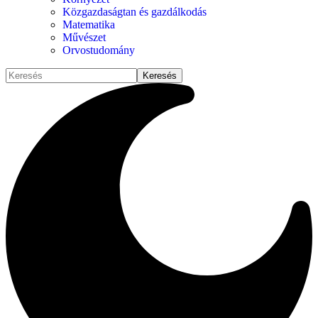
Közgazdaságtan és gazdálkodás
Matematika
Művészet
Orvostudomány