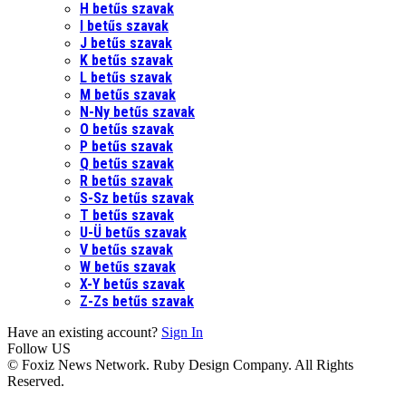
H betűs szavak
I betűs szavak
J betűs szavak
K betűs szavak
L betűs szavak
M betűs szavak
N-Ny betűs szavak
O betűs szavak
P betűs szavak
Q betűs szavak
R betűs szavak
S-Sz betűs szavak
T betűs szavak
U-Ü betűs szavak
V betűs szavak
W betűs szavak
X-Y betűs szavak
Z-Zs betűs szavak
Have an existing account?
Sign In
Follow US
© Foxiz News Network. Ruby Design Company. All Rights
Reserved.