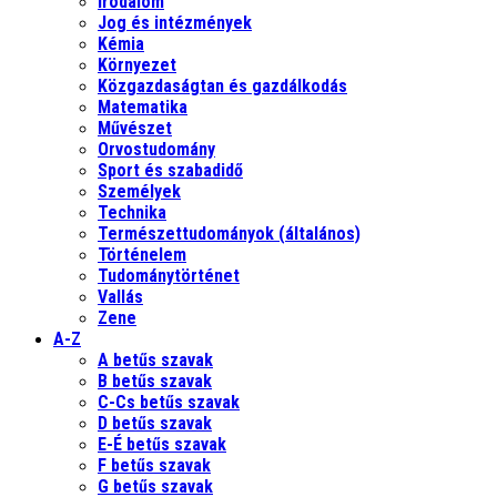
Irodalom
Jog és intézmények
Kémia
Környezet
Közgazdaságtan és gazdálkodás
Matematika
Művészet
Orvostudomány
Sport és szabadidő
Személyek
Technika
Természettudományok (általános)
Történelem
Tudománytörténet
Vallás
Zene
A-Z
A betűs szavak
B betűs szavak
C-Cs betűs szavak
D betűs szavak
E-É betűs szavak
F betűs szavak
G betűs szavak