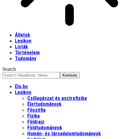
Állatok
Lexikon
Listák
Történelem
Tudomány
Search
Elo.hu
Lexikon
Csillagászat és asztrofizika
Élettudományok
Filozófia
Fizika
Földrajz
Földtudományok
Humán- és társadalomtudományok