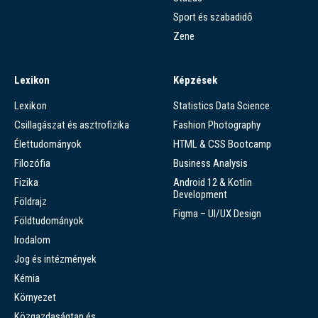
Sport és szabadidő
Zene
Lexikon
Képzések
Lexikon
Statistics Data Science
Csillagászat és asztrofizika
Fashion Photography
Élettudományok
HTML & CSS Bootcamp
Filozófia
Business Analysis
Fizika
Android 12 & Kotlin
Development
Földrajz
Figma – UI/UX Design
Földtudományok
Irodalom
Jog és intézmények
Kémia
Környezet
Közgazdaságtan és