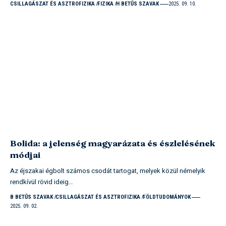
CSILLAGÁSZAT ÉS ASZTROFIZIKA
FIZIKA
H BETŰS SZAVAK
2025. 09. 10.
Bolida: a jelenség magyarázata és észlelésének
módjai
Az éjszakai égbolt számos csodát tartogat, melyek közül némelyik
rendkívül rövid ideig…
B BETŰS SZAVAK
CSILLAGÁSZAT ÉS ASZTROFIZIKA
FÖLDTUDOMÁNYOK
2025. 09. 02.