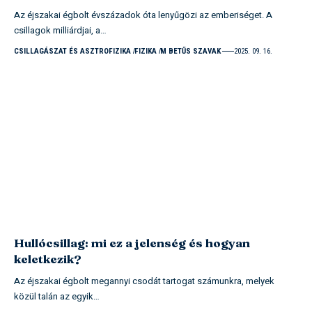
Az éjszakai égbolt évszázadok óta lenyűgözi az emberiséget. A
csillagok milliárdjai, a…
CSILLAGÁSZAT ÉS ASZTROFIZIKA
FIZIKA
M BETŰS SZAVAK
2025. 09. 16.
Hullócsillag: mi ez a jelenség és hogyan
keletkezik?
Az éjszakai égbolt megannyi csodát tartogat számunkra, melyek
közül talán az egyik…