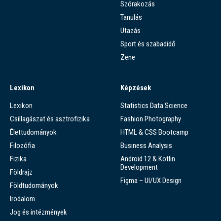
Szórakozás
Tanulás
Utazás
Sport és szabadidő
Zene
Lexikon
Képzések
Lexikon
Statistics Data Science
Csillagászat és asztrofizika
Fashion Photography
Élettudományok
HTML & CSS Bootcamp
Filozófia
Business Analysis
Fizika
Android 12 & Kotlin
Development
Földrajz
Figma – UI/UX Design
Földtudományok
Irodalom
Jog és intézmények