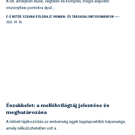
A tér, amelyben élünk, végtelen és komplex, mégis alapvető
viszonyítási pontokra épül.…
E-É BETŰS SZAVAK
FÖLDRAJZ
HUMÁN- ÉS TÁRSADALOMTUDOMÁNYOK
2025. 09. 06.
Északkelet: a mellékvilágtáj jelentése és
meghatározása
A térbeli tájékozódás az emberiség egyik legalapvetőbb képessége,
amely nélkülözhetetlen volt a…