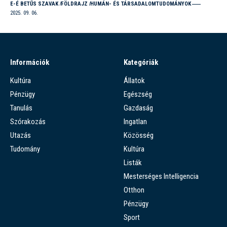
E-É BETŰS SZAVAK
FÖLDRAJZ
HUMÁN- ÉS TÁRSADALOMTUDOMÁNYOK
2025. 09. 06.
Információk
Kategóriák
Kultúra
Állatok
Pénzügy
Egészség
Tanulás
Gazdaság
Szórakozás
Ingatlan
Utazás
Közösség
Tudomány
Kultúra
Listák
Mesterséges Intelligencia
Otthon
Pénzügy
Sport