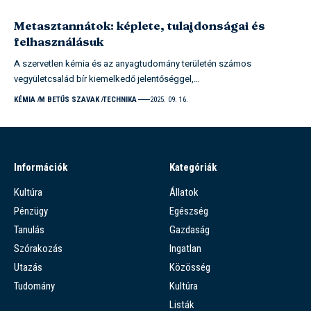
Metasztannátok: képlete, tulajdonságai és
felhasználásuk
A szervetlen kémia és az anyagtudomány területén számos
vegyületcsalád bír kiemelkedő jelentőséggel,…
KÉMIA
M BETŰS SZAVAK
TECHNIKA
2025. 09. 16.
Információk
Kategóriák
Kultúra
Állatok
Pénzügy
Egészség
Tanulás
Gazdaság
Szórakozás
Ingatlan
Utazás
Közösség
Tudomány
Kultúra
Listák