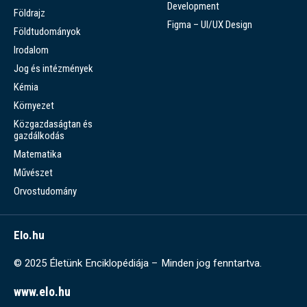
Development
Földrajz
Figma – UI/UX Design
Földtudományok
Irodalom
Jog és intézmények
Kémia
Környezet
Közgazdaságtan és
gazdálkodás
Matematika
Művészet
Orvostudomány
Elo.hu
© 2025 Életünk Enciklopédiája – Minden jog fenntartva.
www.elo.hu