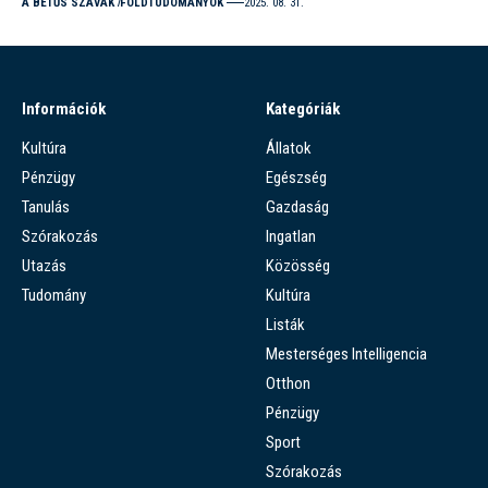
A BETŰS SZAVAK
FÖLDTUDOMÁNYOK
2025. 08. 31.
Információk
Kategóriák
Kultúra
Állatok
Pénzügy
Egészség
Tanulás
Gazdaság
Szórakozás
Ingatlan
Utazás
Közösség
Tudomány
Kultúra
Listák
Mesterséges Intelligencia
Otthon
Pénzügy
Sport
Szórakozás