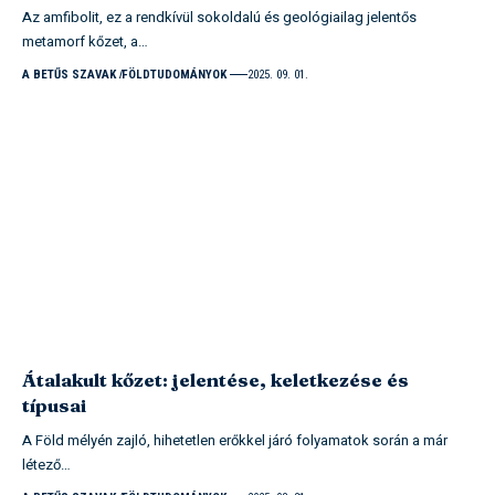
Az amfibolit, ez a rendkívül sokoldalú és geológiailag jelentős
metamorf kőzet, a…
A BETŰS SZAVAK
FÖLDTUDOMÁNYOK
2025. 09. 01.
Átalakult kőzet: jelentése, keletkezése és
típusai
A Föld mélyén zajló, hihetetlen erőkkel járó folyamatok során a már
létező…