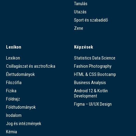
Tanulás
Utazás
Sport és szabadidő
Zene
Lexikon
Képzések
Lexikon
Statistics Data Science
Csillagászat és asztrofizika
Fashion Photography
Élettudományok
HTML & CSS Bootcamp
Filozófia
Business Analysis
Fizika
Android 12 & Kotlin
Development
Földrajz
Figma – UI/UX Design
Földtudományok
Irodalom
Jog és intézmények
Kémia